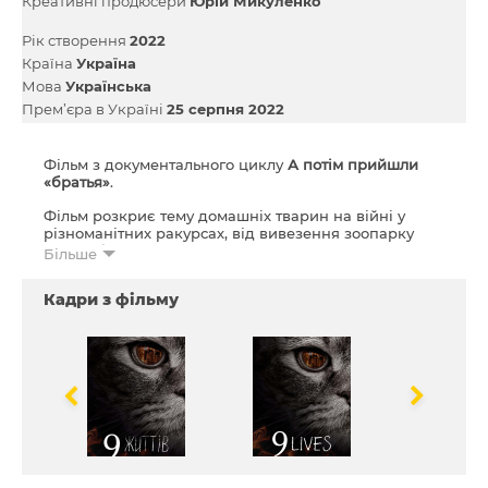
Креативні продюсери
Юрій Микуленко
Рік створення
2022
Країна
Україна
Мова
Українська
Прем’єра в Україні
25 серпня 2022
Фільм з документального циклу
А потім прийшли
«братья»
.
Фільм розкриє тему домашніх тварин на війні у
різноманітних ракурсах, від вивезення зоопарку
з зони бойових дій до Котопапи – рятівника котів.
Більше
Кадри з фільму