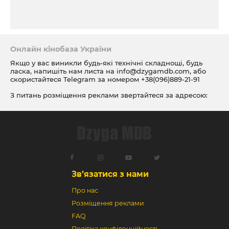
Онлайн кінобаза України
Якщо у вас виникли будь-які технічні складнощі, будь
ласка, напишіть нам листа на
info@dzygamdb.com
, або
скористайтеся Telegram за номером
+38(096)889-21-91
З питань розміщення реклами звертайтеся за адресою:
ad@dzygamdb.com
. Варіанти розміщення дивіться за
посиланням
Зв’язатися з нами
Про нас
Розміщення реклами
FAQ
Політіка конфіденційності