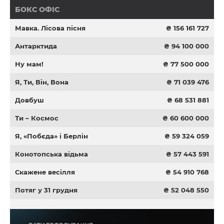
БОКС ОФІС
Мавка. Лісова пісня
₴ 156 161 727
Антарктида
₴ 94 100 000
Ну мам!
₴ 77 500 000
Я, Ти, Він, Вона
₴ 71 039 476
Довбуш
₴ 68 531 881
Ти – Космос
₴ 60 600 000
Я, «Побєда» і Берлін
₴ 59 324 059
Конотопська відьма
₴ 57 443 591
Скажене весілля
₴ 54 910 768
Потяг у 31 грудня
₴ 52 048 550