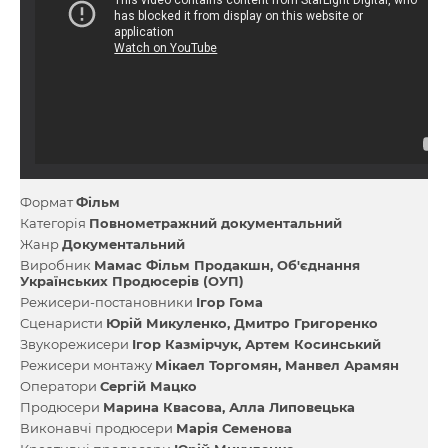
Формат
Фільм
Категорія
Повнометражний документальний
Жанр
Документальний
Виробник
Мамас Фільм Продакшн
Об'єднання
Українських Продюсерів (ОУП)
Режисери-постановники
Ігор Гома
Сценаристи
Юрій Микуленко
Дмитро Григоренко
Звукорежисери
Ігор Казмірчук
Артем Косинський
Режисери монтажу
Мікаел Торгомян
Манвел Арамян
Оператори
Сергій Мацко
Продюсери
Марина Квасова
Алла Липовецька
Виконавчі продюсери
Марія Семенова