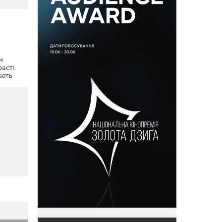
и
асті.
ають