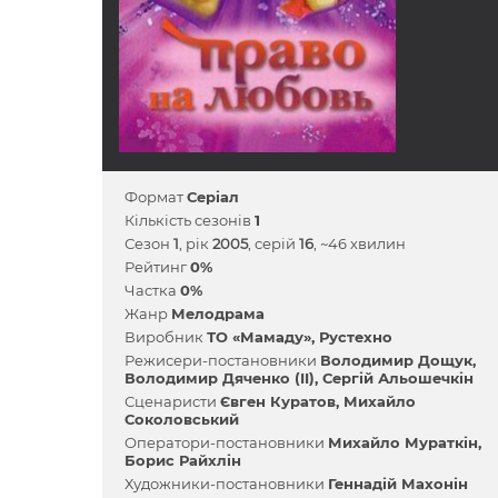
Формат
Серіал
Кількість сезонів
1
Сезон
1
, рік
2005
, серій
16
, ~46 хвилин
Рейтинг
0%
Частка
0%
Жанр
Мелодрама
Виробник
ТО «Мамаду»
Рустехно
Режисери-постановники
Володимир Дощук
Володимир Дяченко (II)
Сергій Альошечкін
Сценаристи
Євген Куратов
Михайло
Соколовський
Оператори-постановники
Михайло Мураткін
Борис Райхлін
Художники-постановники
Геннадій Махонін