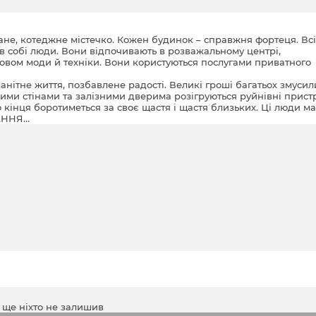
ване, котеджне містечко. Кожен будинок – справжня фортеця. Всі
і в собі люди. Вони відпочивають в розважальному центрі,
ловом моди й техніки. Вони користуються послугами приватного
нітне життя, позбавлене радості. Великі гроші багатьох змусил
цними стінами та залізними дверима розігруються руйнівні пристр
го кінця боротиметься за своє щастя і щастя близьких. Ці люди м
ХАННЯ…
а ще ніхто не залишив