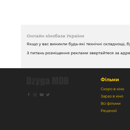
Онлайн кінобаза України
Якщо у вас виникли будь-які технічні складнощі, б
З питань розміщення реклами звертайтеся за адр
Фільми
Скоро в кіно
Зараз в кіно
Всі фільми
Рецензії