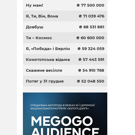
Ну мам!
₴ 77 500 000
Я, Ти, Він, Вона
₴ 71 039 476
Довбуш
₴ 68 531 881
Ти – Космос
₴ 60 600 000
Я, «Побєда» і Берлін
₴ 59 324 059
Конотопська відьма
₴ 57 443 591
Скажене весілля
₴ 54 910 768
Потяг у 31 грудня
₴ 52 048 550