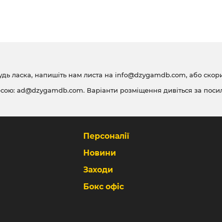
удь ласка, напишіть нам листа на
info@dzygamdb.com
, або ско
есою:
ad@dzygamdb.com
. Варіанти розміщення дивіться за
поси
Персоналії
Новини
Заходи
Бокс офіс