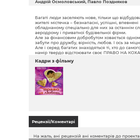
Андрій Осмоловський
Павло Поздняков
Багаті люди заселяють нове, тільки що відбудо
жителі містечка – безнапасні, успішні, впевнен
обладнаному спеціально для них за останнім с
аеродрому і приватної будівельної фірми.
Але за фінансовим добробутом ховається однома
забути про дружбу, вірність, любов. І ось за мі
Але і серед багатих знаходяться ті, хто до само
намір твердо відстоювати своє ПРАВО НА КО
Кадри з фільму
Рецензії/Коментарі
На жаль, ані рецензій ані коментарів до проект