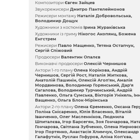
Композитори
Євген Зайцев
Звукорежисери
Дмитро Пантелеймонов
Режисери монтажу
Наталія Добровольська
Володимир Дощук
Художники з костюмів
Ірина Жураківська
Художники із гриму
Нікогос Акопянц
Божена
Енгстрем
Режисери
Павло Мащенко
Тетяна Остапчук
Сергій Спіжовий
Продюсери
Валентин Опалєв
Виконавчі продюсери
Олексій Чернишов
Актори 1-го плану
Олена Корікова
Андрій
Чернишов
Сергій Рост
Наталія Житкова
Анатолій Пашинін
Олексій Агоп'ян
Амалія
Мордвинова
Володимир Горянський
Дар'я
Сагалова
Володимир Турчинський
Андрій
Павленко
Ольга Сумська
Вікторія Унікель
Ін
Ващенко
Ольга Блок-Мірімська
Актори 2-го плану
Олена Єременко
Оксана Гер
Поліна Снісаренко
Юлія Власенко
Віталій
Іванченко
Олег Масленніков
Людмила
Шпиталєва
Ігор Барсегян
Зоя Гончарова
Нат
Гончарова
Світлана Зубченко
Олена Нирновс
Ігор Портянко
Анастасія Хлимчук
Олександр
Галафутнік
Руслан Гофуров
Аліна Коп'єва