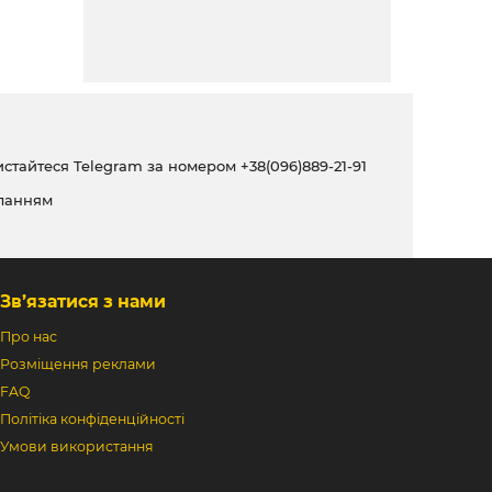
ристайтеся Telegram за номером
+38(096)889-21-91
ланням
Зв’язатися з нами
Про нас
Розміщення реклами
FAQ
Політіка конфіденційності
Умови використання