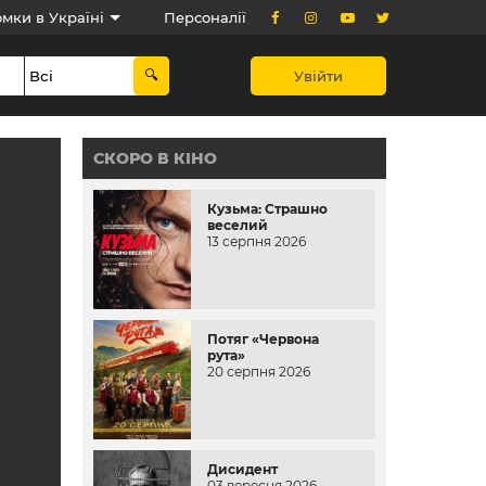
мки в Україні
Персоналії
Увійти
СКОРО В КІНО
Кузьма: Страшно
веселий
13 серпня 2026
Потяг «Червона
рута»
20 серпня 2026
Дисидент
03 вересня 2026