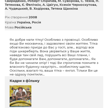
Свириденко
Роберт Спіричев
М. Суворова
С. Тезов
Н.
Тетенова
Є. Фелічкін
А. Цвігун
Ксенія Черноскутова
А. Чудецький
В. Ходірова
Тетяна Щанкіна
Рік створення
2008
Країна
Україна
Росія
Мова
Російська
Як добре мати тітку! Особливо з провінції. Особливо
якщо Ви москвичка, і задоволені своїм життям. Тітка
обов'язково приїде до Вас у гості, але... відтоді все
піде шкереберть. Вона увірветься у Ваше життя,
наведе там свій лад, порушить всі Ваші плани, і
буде допомагати Вам, допомагати, допомагати… Як
би Ви не чинили опір! І тоді Ви стрімголов помчите з
власного будинку назустріч... особистому щастю.
Оскільки, взагалі-то, ваша тітка – янгол. Тільки Ви це
не одразу помітили...
Кадри з фільму