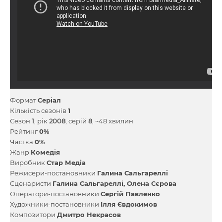
Формат
Серіал
Кількість сезонів
1
Сезон
1
, рік
2008
, серій
8
, ~48 хвилин
Рейтинг
0%
Частка
0%
Жанр
Комедія
Виробник
Стар Медіа
Режисери-постановники
Галина Сальгареллі
Сценаристи
Галина Сальгареллі
Олена Сєрова
Оператори-постановники
Сергій Павленко
Художники-постановники
Ілля Євдокимов
Композитори
Дмитро Некрасов