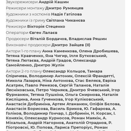
Звукорежисери
Андрій Кашин
Режисери монтажу
Дмитро Румянцев
Художники з костюмів
Надія Гатілова
Художники із гриму
Світлана Чиканєва
Режисери
Вікторія Стеценко
Оператори
Євген Лалаєв
Продюсери
Віталій Бордачов
Владислав Ряшин
Виконавчі продюсери
Дмитро Зайцев (II)
Актори 1-го плану
Анна Каменкова
Олена Дробишева
Тетяна Кравченко
Яна Чигир
Ілля Бутковський
Тетяна Лютаєва
Андрій Градов
Олександр
Самойленко
Дмитро Жулін
Актори 2-го плану
Олександр Кольцов
Тамара
Спіричева
Володимир Антоник
Олексій Франдетті
Микола Лазарєв
Ніна Антонова
Стас Беляєв
Евріка
Асатрян
Павло Ремезов
Сергій Таланов
Наталія
Лесніковська
Петро Черняєв
Дмитро Ячевський
Ігор
Фурманюк
Тетяна Пушкіна
Ольга Смирнова
Наталія
Кисліцина
Анна Гученкова
Ігор Куліковський
Анастасія Добриніна
Артем Атаманюк
Оліфія Бєлова
Анастасія Борисова
Василь Бриков
Ю. Гафарова
А.
Голіков
Володимир Гончар
І. Добринін
Н. Корсак
І.
Коняхін
Олександр Курносов
Роман Маякін
А.
Міхальов
Андрій Нагорнов
Анатолій Отраднов
Р.
Піотровскі
Ю. Попова
Лариса Преторіус
Роман