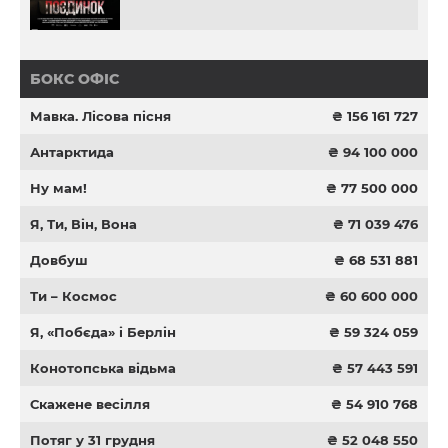
БОКС ОФІС
Мавка. Лісова пісня
₴ 156 161 727
Антарктида
₴ 94 100 000
Ну мам!
₴ 77 500 000
Я, Ти, Він, Вона
₴ 71 039 476
Довбуш
₴ 68 531 881
Ти – Космос
₴ 60 600 000
Я, «Побєда» і Берлін
₴ 59 324 059
Конотопська відьма
₴ 57 443 591
Скажене весілля
₴ 54 910 768
Потяг у 31 грудня
₴ 52 048 550