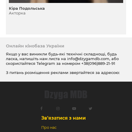
Кіра Подольська
Акторка
Онлайн кінобаза України
Якщо у вас виникли будь-які технічні складнощі, будь
ласка, напишіть нам листа на
info@dzygamdb.com
, або
скористайтеся Telegram за номером
+38(096)889-21-91
З питань розміщення реклами звертайтеся за адресою:
ad@dzygamdb.com
. Варіанти розміщення дивіться за
посиланням
Зв’язатися з нами
Про нас