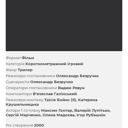
Формат
Фільм
Категорія
Короткометражний ігровий
Жанр
Трилер
Режисери-постановники
Олександр Безручко
Сценаристи
Олександр Безручко
Оператори-постановники
Вадим Ревун
Композитори
В'ячеслав Галінський
Режисери монтажу
Таїсія Бойко (II)
Катерина
Крушельницька
Актори 1-го плану
Максим Гонтар
Валерій Лупітько
Сергій Марченко
Олена Мадоєва
Ігор Рубашкін
Рік створення
2000