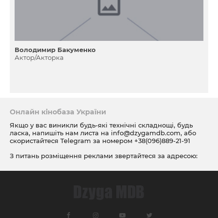
Володимир Бакуменко
Актор/Акторка
Онлайн кінобаза України
Якщо у вас виникли будь-які технічні складнощі, будь
ласка, напишіть нам листа на
info@dzygamdb.com
, або
скористайтеся Telegram за номером
+38(096)889-21-91
З питань розміщення реклами звертайтеся за адресою:
ad@dzygamdb.com
. Варіанти розміщення дивіться за
посиланням