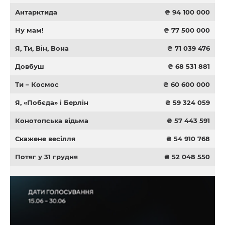
Антарктида
₴ 94 100 000
Ну мам!
₴ 77 500 000
Я, Ти, Він, Вона
₴ 71 039 476
Довбуш
₴ 68 531 881
Ти – Космос
₴ 60 600 000
Я, «Побєда» і Берлін
₴ 59 324 059
Конотопська відьма
₴ 57 443 591
Скажене весілля
₴ 54 910 768
Потяг у 31 грудня
₴ 52 048 550