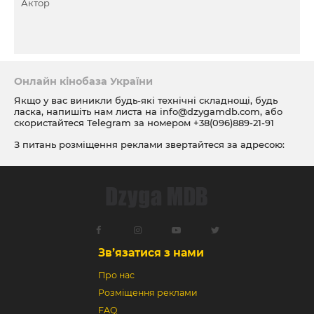
Актор
Онлайн кінобаза України
Якщо у вас виникли будь-які технічні складнощі, будь
ласка, напишіть нам листа на
info@dzygamdb.com
, або
скористайтеся Telegram за номером
+38(096)889-21-91
З питань розміщення реклами звертайтеся за адресою:
ad@dzygamdb.com
. Варіанти розміщення дивіться за
посиланням
Зв’язатися з нами
Про нас
Розміщення реклами
FAQ