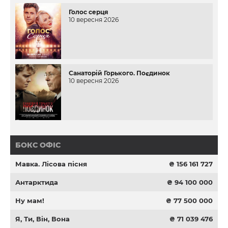
Голос серця
10 вересня 2026
Санаторій Горького. Поєдинок
10 вересня 2026
БОКС ОФІС
Мавка. Лісова пісня
₴ 156 161 727
Антарктида
₴ 94 100 000
Ну мам!
₴ 77 500 000
Я, Ти, Він, Вона
₴ 71 039 476