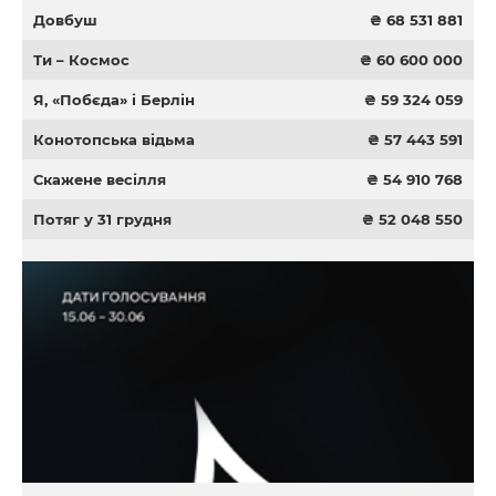
Довбуш
₴ 68 531 881
Ти – Космос
₴ 60 600 000
Я, «Побєда» і Берлін
₴ 59 324 059
Конотопська відьма
₴ 57 443 591
Скажене весілля
₴ 54 910 768
Потяг у 31 грудня
₴ 52 048 550