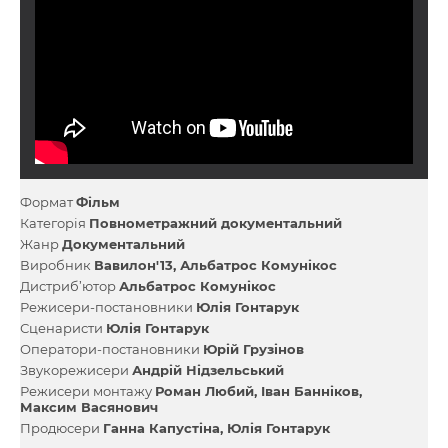
Формат
Фільм
Категорія
Повнометражний документальний
Жанр
Документальний
Виробник
Вавилон'13
Альбатрос Комунікос
Дистриб’ютор
Альбатрос Комунікос
Режисери-постановники
Юлія Гонтарук
Сценаристи
Юлія Гонтарук
Оператори-постановники
Юрій Грузінов
Звукорежисери
Андрій Нідзельський
Режисери монтажу
Роман Любий
Іван Банніков
Максим Васянович
Продюсери
Ганна Капустіна
Юлія Гонтарук