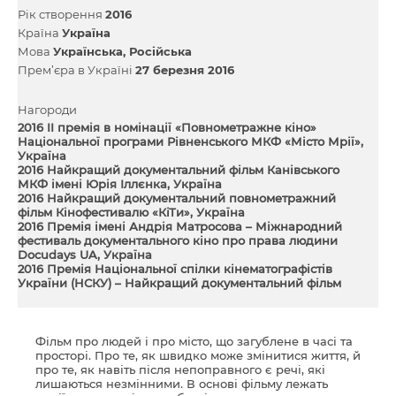
Рік створення
2016
Країна
Україна
Мова
Українська
Російська
Прем’єра в Україні
27 березня 2016
Нагороди
2016 II премія в номінації «Повнометражне кіно»
Національної програми Рівненського МКФ «Місто Мрії»,
Україна
2016 Найкращий документальний фільм Канівського
МКФ імені Юрія Іллєнка, Україна
2016 Найкращий документальний повнометражний
фільм Кінофестивалю «КіТи», Україна
2016 Премія імені Андрія Матросова – Міжнародний
фестиваль документального кіно про права людини
Docudays UA, Україна
2016 Премія Національної спілки кінематографістів
України (НСКУ) – Найкращий документальний фільм
Фільм про людей і про місто, що загублене в часі та
просторі. Про те, як швидко може змінитися життя, й
про те, як навіть після непоправного є речі, які
лишаються незмінними. В основі фільму лежать