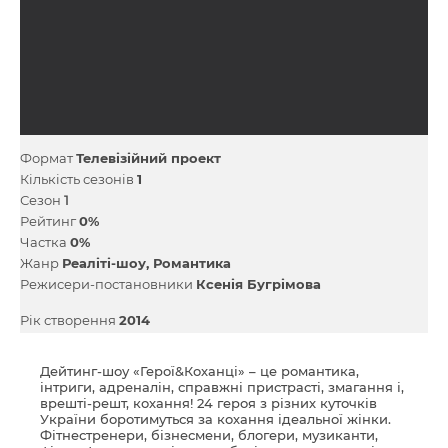
Формат
Телевізійний проект
Кількість сезонів
1
Сезон
1
Рейтинг
0%
Частка
0%
Жанр
Реаліті-шоу
Романтика
Режисери-постановники
Ксенія Бугрімова
Рік створення
2014
Дейтинг-шоу «Герої&Коханці» – це романтика,
інтриги, адреналін, справжні пристрасті, змагання і,
врешті-решт, кохання! 24 героя з різних куточків
України боротимуться за кохання ідеальної жінки.
Фітнестренери, бізнесмени, блогери, музиканти,