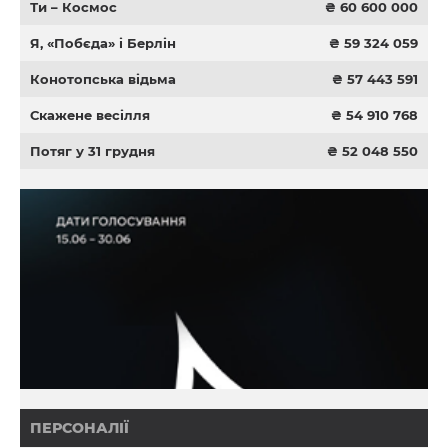
Ти – Космос
₴ 60 600 000
Я, «Побєда» і Берлін
₴ 59 324 059
Конотопська відьма
₴ 57 443 591
Скажене весілля
₴ 54 910 768
Потяг у 31 грудня
₴ 52 048 550
ПЕРСОНАЛІЇ