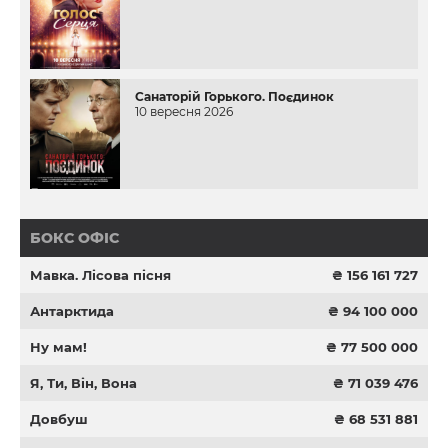
Санаторій Горького. Поєдинок
10 вересня 2026
БОКС ОФІС
Мавка. Лісова пісня
₴ 156 161 727
Антарктида
₴ 94 100 000
Ну мам!
₴ 77 500 000
Я, Ти, Він, Вона
₴ 71 039 476
Довбуш
₴ 68 531 881