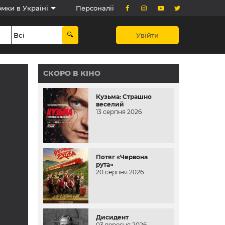
мки в Україні
Персоналії
Увійти
СКОРО В КІНО
Кузьма: Страшно
веселий
13 серпня 2026
Потяг «Червона
рута»
20 серпня 2026
Дисидент
03 вересня 2026