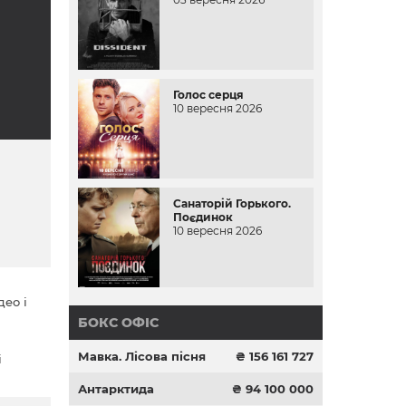
Голос серця
10 вересня 2026
Санаторій Горького.
Поєдинок
10 вересня 2026
део і
БОКС ОФІС
Мавка. Лісова пісня
₴ 156 161 727
і
Антарктида
₴ 94 100 000