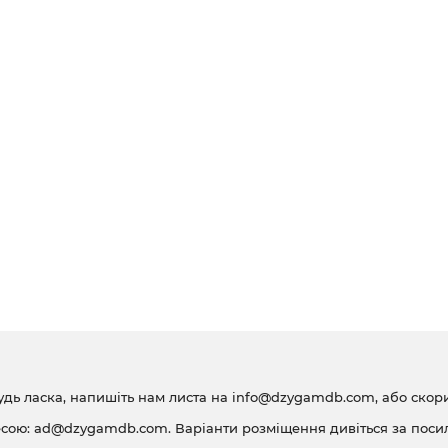
удь ласка, напишіть нам листа на
info@dzygamdb.com
, або ско
есою:
ad@dzygamdb.com
. Варіанти розміщення дивіться за
поси