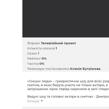
Формат
Телевізійний проект
Кількість сезонів
1
Сезон
1
Рейтинг
0%
Частка
0%
Режисери-постановники
Ксенія Бугрімова
«Смішні люди» - гумористичне шоу для всієї ро
скетчів, в яких беруть участь не тільки актори, а
запрошених зірок перед сидячими в залі гляда
Ведучі шоу та головні актори в скетчах - Дмитро
Євген Сморигін.
Більше