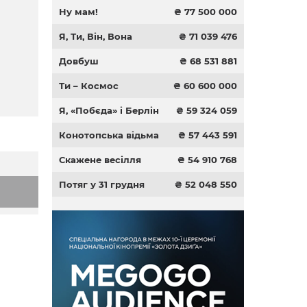
Ну мам!
₴ 77 500 000
Я, Ти, Він, Вона
₴ 71 039 476
Довбуш
₴ 68 531 881
Ти – Космос
₴ 60 600 000
Я, «Побєда» і Берлін
₴ 59 324 059
Конотопська відьма
₴ 57 443 591
Скажене весілля
₴ 54 910 768
Потяг у 31 грудня
₴ 52 048 550