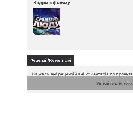
Кадри з фільму
Рецензії/Коментарі
На жаль, ані рецензій ані коментарів до проект
Увійдіть
для того