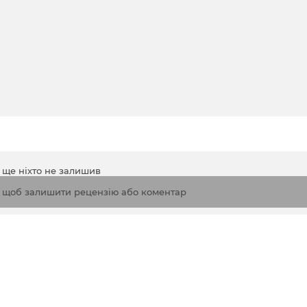
а ще ніхто не залишив
, щоб залишити рецензію або коментар