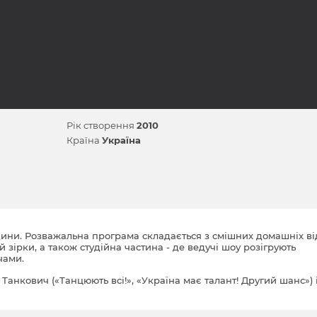
Рік створення
2010
Країна
Україна
дини. Розважальна програма складається з смішних домашніх ві
 й зірки, а також студійна частина - де ведучі шоу розігрують
чами.
 Танкович («Танцюють всі!», «Україна має талант! Другий шанс») 