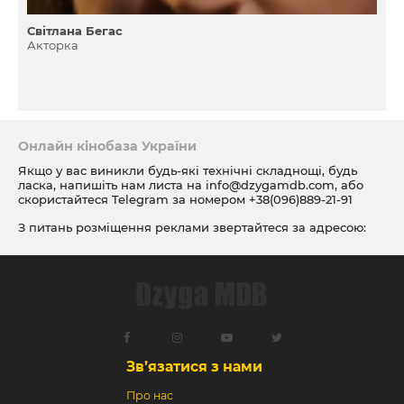
Світлана Бегас
Акторка
Онлайн кінобаза України
Якщо у вас виникли будь-які технічні складнощі, будь
ласка, напишіть нам листа на
info@dzygamdb.com
, або
скористайтеся Telegram за номером
+38(096)889-21-91
З питань розміщення реклами звертайтеся за адресою:
ad@dzygamdb.com
. Варіанти розміщення дивіться за
посиланням
Зв’язатися з нами
Про нас