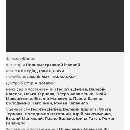
Формат
Фільм
Категорія
Повнометражний ігровий
Жанр
Комедія
Драма
Жахи
Виробник
Фан Філмз
Конон Рокс
Дистриб’ютор
KinoTabor
Режисери-постановники
Георгій Делієв
Валерій
Шалига
Ольга Тернова
Петро Авраменко
Юрій
Максименко
Віталій Манжелій
Павло Валько
Володимир Нагорний
Роман Гапачило
Сценаристи
Георгій Делієв
Валерій Шалига
Ольга
Тернова
Володимир Нагорний
Юрій Максименко
Віталій Манжелій
Павло Валько
Ірина Гатун
Роман
Гапачило
Художники-постановники
Олександр Алексєєв (II)