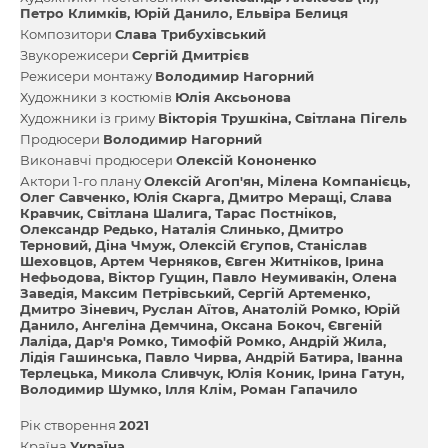
Петро Климків
Юрій Данило
Ельвіра Белиця
Композитори
Слава Трибухівський
Звукорежисери
Сергій Дмитрієв
Режисери монтажу
Володимир Нагорний
Художники з костюмів
Юлія Аксьонова
Художники із гриму
Вікторія Трушкіна
Світлана Пігель
Продюсери
Володимир Нагорний
Виконавчі продюсери
Олексiй Кононенко
Актори 1-го плану
Олексій Агоп'ян
Мілена Компанієць
Олег Савченко
Юлія Скарга
Дмитро Меращі
Слава
Кравчик
Cвітлана Шалига
Тарас Постніков
Олександр Редько
Наталія Слинько
Дмитро
Терновий
Діна Чмуж
Олексій Єгупов
Станіслав
Шеховцов
Артем Черняков
Євген Житніков
Ірина
Нефьодова
Віктор Гущин
Павло Неумивакін
Олена
Заведія
Максим Петрівський
Сергій Артеменко
Дмитро Зіневич
Руслан Аїтов
Анатолій Ромко
Юрій
Данило
Ангеліна Демчина
Оксана Бокоч
Євгеній
Лаліда
Дар'я Ромко
Тимофій Ромко
Андрій Жила
Лідія Гашинська
Павло Чирва
Андрій Батира
Іванна
Терлецька
Микола Сливчук
Юлія Коник
Ірина Гатун
Володимир Шумко
Ілля Клім
Роман Гапачило
Рік створення
2021
Країна
Україна