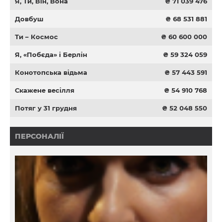
Я, Ти, Він, Вона
₴ 71 039 476
Довбуш
₴ 68 531 881
Ти – Космос
₴ 60 600 000
Я, «Побєда» і Берлін
₴ 59 324 059
Конотопська відьма
₴ 57 443 591
Скажене весілля
₴ 54 910 768
Потяг у 31 грудня
₴ 52 048 550
ПЕРСОНАЛІЇ