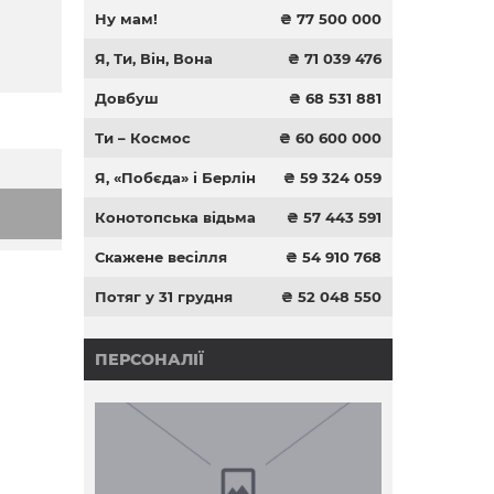
Ну мам!
₴ 77 500 000
Я, Ти, Він, Вона
₴ 71 039 476
Довбуш
₴ 68 531 881
Ти – Космос
₴ 60 600 000
Я, «Побєда» і Берлін
₴ 59 324 059
Конотопська відьма
₴ 57 443 591
Скажене весілля
₴ 54 910 768
Потяг у 31 грудня
₴ 52 048 550
ПЕРСОНАЛІЇ