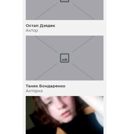
Остап Дзядек
Актор
Танек Бондаренко
Акторка