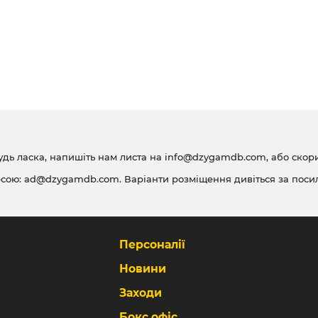
удь ласка, напишіть нам листа на
info@dzygamdb.com
, або ско
есою:
ad@dzygamdb.com
. Варіанти розміщення дивіться за
поси
Персоналії
Новини
Заходи
Бокс офіс