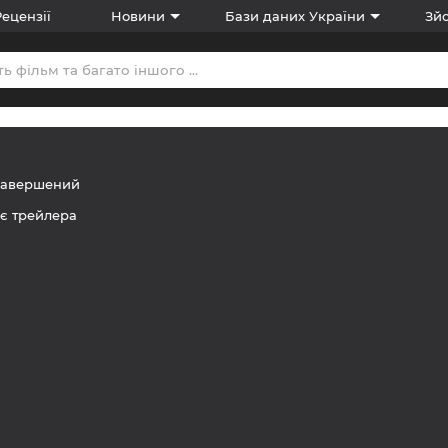
Рецензії
Новини
Бази даних України
Зйо
Завершений
є трейлера