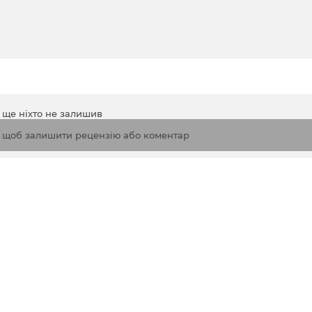
а ще ніхто не залишив
, щоб залишити рецензію або коментар