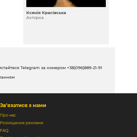
Ксенія Красівська
Акторка
ристайтеся Telegram за номером
+38(096)889-21-91
ланням
Зв’язатися з нами
Про нас
Розміщення реклами
FAQ