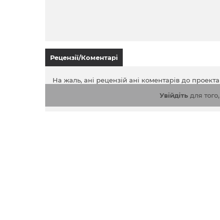
Рецензії/Коментарі
На жаль, ані рецензій ані коментарів до проект
Увійдіть
для того