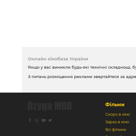
Онлайн кінобаза України
Якщо у вас виникли будь-які технічні складнощі, б
З питань розміщення реклами звертайтеся за адр
Фільми
Скоро в кіно
Зараз в кіно
Всі фільми