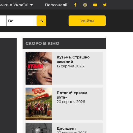
мки в Україні
Персоналії
Увійти
СКОРО В КІНО
Кузьма: Страшно
веселий
13 серпня 2026
Потяг «Червона
рута»
20 серпня 2026
Дисидент
03 вересня 2026