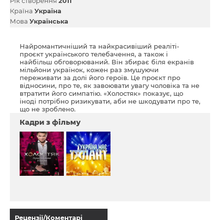
Рік створення
2011
Країна
Україна
Мова
Українська
Найромантичніший та найкрасивіший реаліті-
проєкт українського телебачення, а також і
найбільш обговорюваний. Він збирає біля екранів
мільйони українок, кожен раз змушуючи
переживати за долі його героїв. Це проєкт про
відносини, про те, як завоювати увагу чоловіка та не
втратити його симпатію. «Холостяк» показує, що
іноді потрібно ризикувати, аби не шкодувати про те,
що не зроблено.
Кадри з фільму
Рецензії/Коментарі