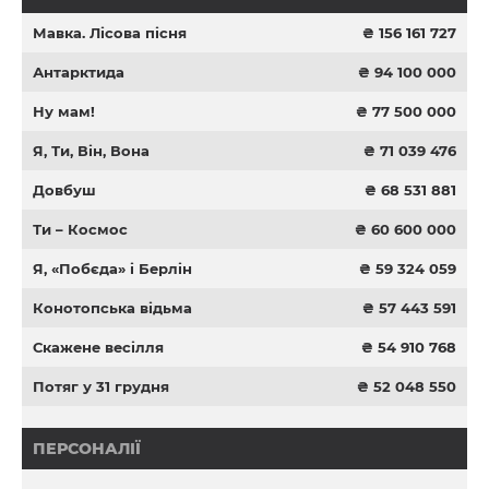
Мавка. Лісова пісня
₴ 156 161 727
Антарктида
₴ 94 100 000
Ну мам!
₴ 77 500 000
Я, Ти, Він, Вона
₴ 71 039 476
Довбуш
₴ 68 531 881
Ти – Космос
₴ 60 600 000
Я, «Побєда» і Берлін
₴ 59 324 059
Конотопська відьма
₴ 57 443 591
Скажене весілля
₴ 54 910 768
Потяг у 31 грудня
₴ 52 048 550
ПЕРСОНАЛІЇ