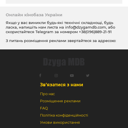
Онлайн кінобаза України
Якщо у вас виникли будь-які технічні складнощі, будь
ласка, напишіть нам листа на
info@dzygamdb.com
, або
скористайтеся Telegram за номером
+38(096)889-21-91
З питань розміщення реклами звертайтеся за адресою:
ad@dzygamdb.com
. Варіанти розміщення дивіться за
посиланням
Зв’язатися з нами
Про нас
Розміщення реклами
FAQ
Політіка конфіденційності
Умови використання