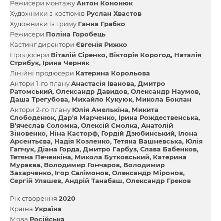
Режисери монтажу
Антон Кононюк
Художники з костюмів
Руслан Хвастов
Художники із гриму
Ганна Грабко
Режисери
Поліна Горобець
Кастинг директори
Євгенія Рижко
Продюсери
Віталій Сіренко
Вікторія Корогод
Наталія
Стрибук
Ірина Черняк
Лінійні продюсери
Катерина Корольова
Актори 1-го плану
Анастасія Іванова
Дмитро
Ратомський
Олександр Давидов
Олександр Наумов
Даша Трегубова
Михайло Кукуюк
Микола Боклан
Актори 2-го плану
Юлія Амелькіна
Микита
Слободенюк
Дар'я Марченко
Ірина Рождественська
В'ячеслав Соломка
Олексій Смолка
Анатолій
Зіновенко
Ніна Касторф
Гордій Дзюбинський
Ілона
Арсентьєва
Надія Козленко
Тетяна Вашневська
Юлія
Гапчук
Діана Горда
Дмитро Гарбуз
Слава Бабенков
Тетяна Печенкіна
Микола Бутковський
Катерина
Мураєва
Володимир Гончаров
Володимир
Захарченко
Ігор Салімонов
Олександр Міронов
Сергій Улашев
Андрій Танабаш
Олександр Греков
Рік створення
2020
Країна
Україна
Мова
Російська