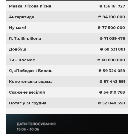
Мавка. Лісова пісня
₴ 156 161 727
Антарктида
₴ 94 100 000
Ну мам!
₴ 77 500 000
Я, Ти, Він, Вона
₴ 71 039 476
Довбуш
₴ 68 531 881
Ти – Космос
₴ 60 600 000
Я, «Побєда» і Берлін
₴ 59 324 059
Конотопська відьма
₴ 57 443 591
Скажене весілля
₴ 54 910 768
Потяг у 31 грудня
₴ 52 048 550