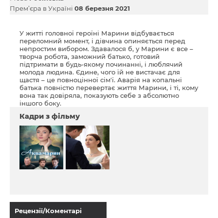
Прем’єра в Україні
08 березня 2021
У житті головної героїні Марини відбувається
переломний момент, і дівчина опиняється перед
непростим вибором. Здавалося б, у Марини є все –
творча робота, заможний батько, готовий
підтримати в будь-якому починанні, і люблячий
молода людина. Єдине, чого їй не вистачає для
щастя – це повноцінної сім'ї. Аварія на копальні
батька повністю перевертає життя Марини, і ті, кому
вона так довіряла, показують себе з абсолютно
іншого боку.
Кадри з фільму
Рецензії/Коментарі