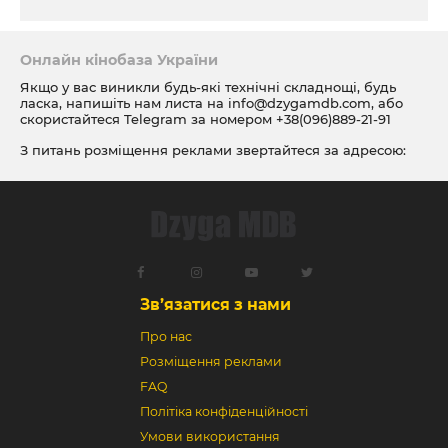
Онлайн кінобаза України
Якщо у вас виникли будь-які технічні складнощі, будь
ласка, напишіть нам листа на
info@dzygamdb.com
, або
скористайтеся Telegram за номером
+38(096)889-21-91
З питань розміщення реклами звертайтеся за адресою:
ad@dzygamdb.com
. Варіанти розміщення дивіться за
посиланням
Зв’язатися з нами
Про нас
Розміщення реклами
FAQ
Політіка конфіденційності
Умови використання