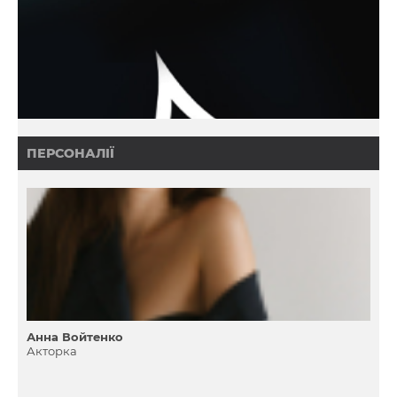
ПЕРСОНАЛІЇ
Анна Войтенко
Акторка