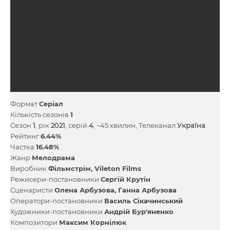
Формат
Серіал
Кількість сезонів
1
Сезон
1
, рік
2021
, серій
4
, ~45 хвилин, Телеканал
Україна
Рейтинг
6.44%
Частка
16.48%
Жанр
Мелодрама
Виробник
Фільмстрім
Vileton Films
Режисери-постановники
Сергій Крутін
Сценаристи
Олена Арбузова
Ганна Арбузова
Оператори-постановники
Василь Сікачинський
Художники-постановники
Андрій Бур'яненко
Композитори
Максим Корнілюк