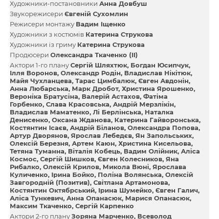
Художники-постановники
Анна Довбуш
Звукорежисери
Євгеній Сухомлин
Режисери монтажу
Вадим Іщенко
Художники з костюмів
Катерина Струкова
Художники із гриму
Катерина Струкова
Продюсери
Олександра Ткаченко (II)
Актори 1-го плану
Сергій Шляхтюк
Богдан Юсипчук
Ілля Воронов
Олександр Родін
Владислав Нікітюк
Майя Чухланцева
Тарас Цимбалюк
Євген Авдонін
Анна Любарська
Марк Дробот
Христина Ярошенко
Вероніка Братусіна
Валерій Астахов
Фатіма
Горбенко
Слава Красовська
Андрій Мерзлікін
Владислав Маматенко
Лі Берлінська
Наталка
Денисенко
Оксана Жданова
Катерина Гайворонська
Костянтин Ісаєв
Андрій Біланов
Олександра Попова
Артур Дворянов
Ярослав Лебедєв
Ян Запольських
Олексій Березня
Артем Каюн
Христина Кисельова
Тетяна Туманна
Віталія Кобець
Вадим Олійник
Аліса
Космос
Сергій Шишков
Євген Колесников
Яна
Рибалко
Олексій Крилов
Микола Вюні
Ярослава
Куличенко
Ірина Бойко
Поліна Волянська
Олексій
Завгородній (Позитив)
Світлана Артамонова
Костянтин Октябрський
Ірина Шумейко
Євген Галич
Аліса Тункевич
Анна Опанасюк
Марися Опанасюк
Максим Ткаченко
Сергій Карпенко
Актори 2-го плану
Зоряна Марченко
Всеволод