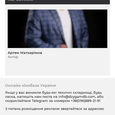
Артем Маткарімов
Актор
Онлайн кінобаза України
Якщо у вас виникли будь-які технічні складнощі, будь
ласка, напишіть нам листа на
info@dzygamdb.com
, або
скористайтеся Telegram за номером
+38(096)889-21-91
З питань розміщення реклами звертайтеся за адресою:
ad@dzygamdb.com
. Варіанти розміщення дивіться за