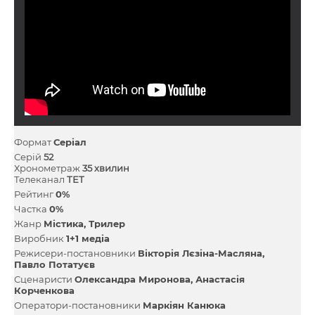
Формат
Серіал
Серій
52
Хронометраж
35 хвилин
Телеканал
ТЕТ
Рейтинг
0%
Частка
0%
Жанр
Містика
Трилер
Виробник
1+1 медіа
Режисери-постановники
Вікторія Лєзіна-Масляна
Павло Потатуєв
Сценаристи
Олександра Миронова
Анастасія
Корченкова
Оператори-постановники
Маркіян Канюка