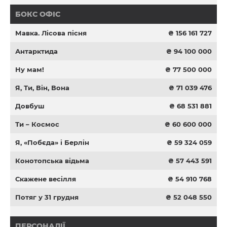
БОКС ОФІС
Мавка. Лісова пісня
₴ 156 161 727
Антарктида
₴ 94 100 000
Ну мам!
₴ 77 500 000
Я, Ти, Він, Вона
₴ 71 039 476
Довбуш
₴ 68 531 881
Ти – Космос
₴ 60 600 000
Я, «Побєда» і Берлін
₴ 59 324 059
Конотопська відьма
₴ 57 443 591
Скажене весілля
₴ 54 910 768
Потяг у 31 грудня
₴ 52 048 550
ПЕРСОНАЛІЇ