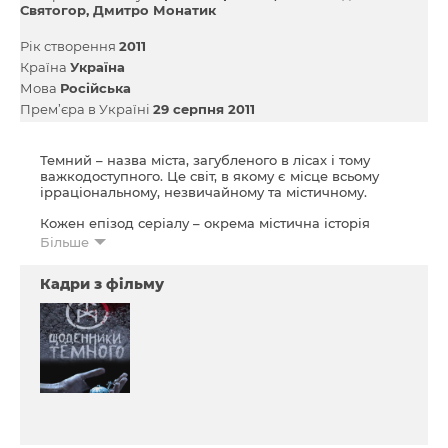
Святогор
Дмитро Монатик
Рік створення
2011
Країна
Україна
Мова
Російська
Прем’єра в Україні
29 серпня 2011
Темний – назва міста, загубленого в лісах і тому
важкодоступного. Це світ, в якому є місце всьому
ірраціональному, незвичайному та містичному.
Кожен епізод серіалу – окрема містична історія
зіткнення людей з нечистю: ​​вампірами,
Більше
перевертнями, русалками чи відьмами, яка має свій
фінал... інколи зовсім непередбачуваний і
Кадри з фільму
моторошний. Це розмірений, але напружений
детектив, заснований на незвичайних і дивних
подіях.