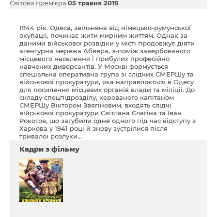
Світова прем’єра
05 травня 2019
1944 рік. Одеса, звільнена від німецько-румунської
окупації, починає жити мирним життям. Однак за
даними військової розвідки у місті продовжує діяти
агентурна мережа Абвера, з-поміж завербованого
місцевого населення і прибулих професійно
навчених диверсантів. У Москві формується
спеціальна оперативна група зі слідчих СМЕРШу та
військової прокуратури, яка направляється в Одесу
для посилення місцевих органів влади та міліції. До
складу спецпідрозділу, керованого капітаном
СМЕРШу Віктором Звягіновим, входять слідчі
військової прокуратури Світлана Єлагіна та Іван
Рокотов, що загубили одне одного під час відступу з
Харкова у 1941 році й знову зустрілися після
тривалої розлуки...
Кадри з фільму