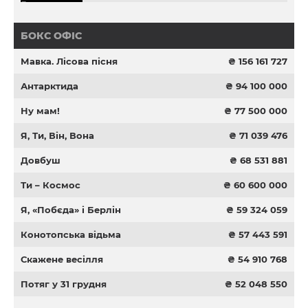
БОКС ОФІС
Мавка. Лісова пісня
₴ 156 161 727
Антарктида
₴ 94 100 000
Ну мам!
₴ 77 500 000
Я, Ти, Він, Вона
₴ 71 039 476
Довбуш
₴ 68 531 881
Ти – Космос
₴ 60 600 000
Я, «Побєда» і Берлін
₴ 59 324 059
Конотопська відьма
₴ 57 443 591
Скажене весілля
₴ 54 910 768
Потяг у 31 грудня
₴ 52 048 550