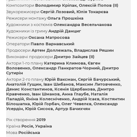
Композитори
Володимир Кріпак
Олексій Попов (II)
Звукорежисери
Сергій Лозовий
Юлія Токарєва
Режисери монтажу
Ольга Прошкіна
Художники з костюмів
Олександра Весельчакова
Художники із гриму
Андрій Данциг
Режисери
Оксана Матросова
Оператори
Павло Варнавський
Продюсери
Артем Доллежаль
Владислав Ряшин
Виконавчі продюсери
Дмитро Зайцев (II)
Актори 1-го плану
Катерина Климова
Євген
Воловенко
Олександр Панкратов-Чорний
Дмитро
Сутирін
Актори 2-го плану
Юрій Ваксман
Сергій Бачурський
Анатолій Гущин
Іван Шибанов
Максим Литовченко
Денис Константинов
Ксенія Щербакова
Дмитро
Кравченко
Іван Шмаков
Анна Глаубе
Наталія
Паладій
Яніна Колесніченко
Андрій Ісаєв
Костянтин
Білошапка
Юрій Горбач
Олег Чевелєв
Олександр
Усердін
Юрій Сисоєв
Артур Бачихчян
Рік створення
2019
Країна
Росія
Україна
Мова
Російська