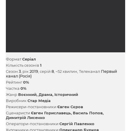
Формат
Серіал
Кількість сезонів
1
Сезон
3
, рік
2019
, серій
8
, ~52 хвилин, Телеканал
Первый
канал (Росія)
Рейтинг
0%
Частка
0%
Жанр
Воєнний
Драма
Історичний
Виробник
Стар Медіа
Режисери-постановники
Євген Сєров
Сценаристи
Євген Гориславець
Василь Попов
Димитрій Лисенко
Оператори-постановники
Сергій Павленко
Художники-постановники
Олександр Бурков