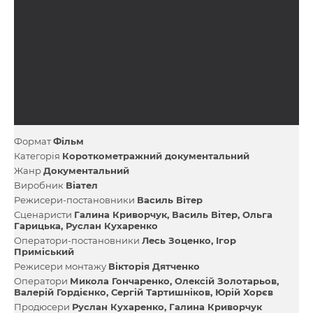
Формат
Фільм
Категорія
Короткометражний документальний
Жанр
Документальний
Виробник
Віател
Режисери-постановники
Василь Вітер
Сценаристи
Галина Криворчук
Василь Вітер
Ольга
Гарицька
Руслан Кухаренко
Оператори-постановники
Лесь Зоценко
Ігор
Приміський
Режисери монтажу
Вікторія Дятченко
Оператори
Микола Гончаренко
Олексій Золотарьов
Валерій Гордієнко
Сергій Тартишніков
Юрій Хорєв
Продюсери
Руслан Кухаренко
Галина Криворчук