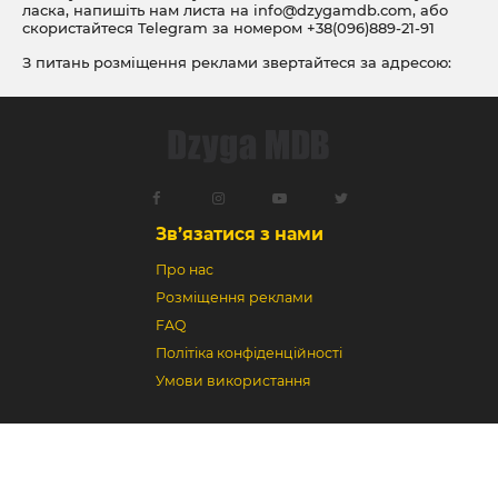
ласка, напишіть нам листа на
info@dzygamdb.com
, або
скористайтеся Telegram за номером
+38(096)889-21-91
З питань розміщення реклами звертайтеся за адресою:
ad@dzygamdb.com
. Варіанти розміщення дивіться за
посиланням
Зв’язатися з нами
Про нас
Розміщення реклами
FAQ
Політіка конфіденційності
Умови використання
Dzyga MDB © 2018-2026