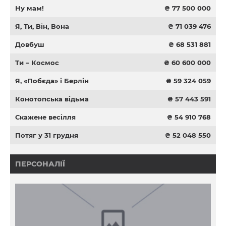
Ну мам!
₴ 77 500 000
Я, Ти, Він, Вона
₴ 71 039 476
Довбуш
₴ 68 531 881
Ти – Космос
₴ 60 600 000
Я, «Побєда» і Берлін
₴ 59 324 059
Конотопська відьма
₴ 57 443 591
Скажене весілля
₴ 54 910 768
Потяг у 31 грудня
₴ 52 048 550
ПЕРСОНАЛІЇ