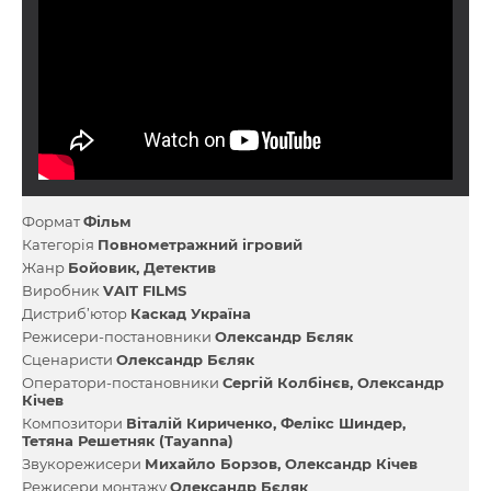
Формат
Фільм
Категорія
Повнометражний ігровий
Жанр
Бойовик
Детектив
Виробник
VAIT FILMS
Дистриб’ютор
Каскад Україна
Режисери-постановники
Олександр Бєляк
Сценаристи
Олександр Бєляк
Оператори-постановники
Сергій Колбінєв
Олександр
Кічев
Композитори
Віталій Кириченко
Фелікс Шиндер
Тетяна Решетняк (Tayanna)
Звукорежисери
Михайло Борзов
Олександр Кічев
Режисери монтажу
Олександр Бєляк