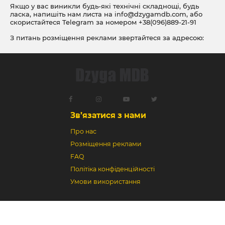
Якщо у вас виникли будь-які технічні складнощі, будь
ласка, напишіть нам листа на
info@dzygamdb.com
, або
скористайтеся Telegram за номером
+38(096)889-21-91
З питань розміщення реклами звертайтеся за адресою:
ad@dzygamdb.com
. Варіанти розміщення дивіться за
посиланням
Зв’язатися з нами
Про нас
Розміщення реклами
FAQ
Політіка конфіденційності
Умови використання
Dzyga MDB © 2018-2026