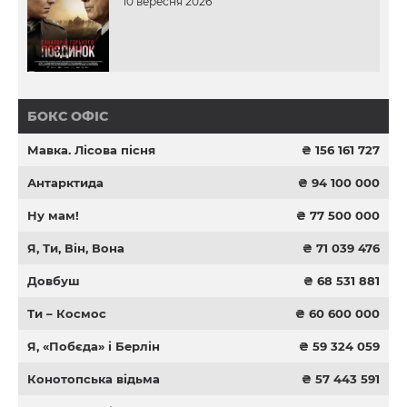
10 вересня 2026
БОКС ОФІС
Мавка. Лісова пісня
₴ 156 161 727
Антарктида
₴ 94 100 000
Ну мам!
₴ 77 500 000
Я, Ти, Він, Вона
₴ 71 039 476
Довбуш
₴ 68 531 881
Ти – Космос
₴ 60 600 000
Я, «Побєда» і Берлін
₴ 59 324 059
Конотопська відьма
₴ 57 443 591