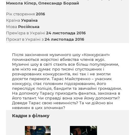
Микола Кіпєр
Олександр Борзай
Рік створення
2016
Країна
Україна
Мова
Російська
Прем’єра в Україні
24 листопада 2016
Прокат в Україні з
24 листопада 2016
Після закінчення музичного шоу «Конкурсант»
починаються жорстокі вбивства членів журі.
Музичні шоу в світі стають все більш популярними,
але ніхто не думає про тисячі спустошених і
розчарованих конкурсантів, які так і не змогли
досягти перемоги. Тарас Майстренко – учасник
конкурсу, стає головним підозрюваним, його
переслідує поліція, бандити та звичайні громадяни.
На допомогу Тарасу приходить фанатка, закохана в
його талант. Чи справді вона хоче йому допомогти?
Доведе Тарас свою невинність? Та чи дійсно він
невинен в цих злочинах?
Кадри з фільму