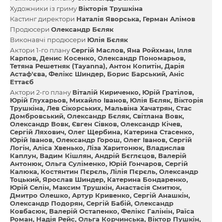
Художники із гриму
Вікторія Трушкіна
Кастинг директори
Наталія Яворська
Герман Алімов
Продюсери
Олександр Бєляк
Виконавчі продюсери
Юлія Бєляк
Актори 1-го плану
Сергій Маслов
Яна Ройхман
Ілля
Карпов
Денис Косенко
Олександр Пономарьов
Тетяна Решетняк (Tayanna)
Антон Копитін
Дарія
Астаф'єва
Фелікс Шиндер
Борис Барський
Аніс
Еттаєб
Актори 2-го плану
Віталій Кириченко
Юрій Гратілов
Юрій Глухарьов
Михайло Іванов
Юлія Бєляк
Вікторія
Трушкіна
Лев Сікорських
Мальвіна Хачатрян
Стас
Домбровський
Олександр Бєляк
Світлана Вовк
Олександр Вовк
Євген Сівков
Олександр Кічев
Сергій Ляхович
Олег Щербина
Катерина Стасенко
Юрій Іванов
Олександр Горош
Олег Іванов
Сергій
Логін
Аліса Хвенько
Ліза Харитонюк
Владислав
Каплун
Вадим Кішлян
Андрій Бєглєцов
Валерій
Антонюк
Ольга Суліменко
Юрій Гончаров
Сергій
Калюка
Костянтин Пєрєль
Лілія Пєрєль
Олександр
Тоцький
Ярослав Шиндер
Катерина Бондаренко
Юрій Селін
Максим Трушкін
Анастасія Смитюк
Дмитро Олешко
Артур Кривенко
Сергій Анашкін
Олександр Подорян
Сергій Бабій
Олександр
Ковбасюк
Валерій Остапенко
Фелікс Галінін
Раїса
Роман
Надія Рейс
Ольга Корчинська
Віктор Пушкін