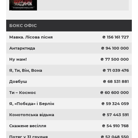
БОКС ОФІС
Мавка. Лісова пісня
₴ 156 161 727
Антарктида
₴ 94 100 000
Ну мам!
₴ 77 500 000
Я, Ти, Він, Вона
₴ 71 039 476
Довбуш
₴ 68 531 881
Ти – Космос
₴ 60 600 000
Я, «Побєда» і Берлін
₴ 59 324 059
Конотопська відьма
₴ 57 443 591
Скажене весілля
₴ 54 910 768
Потяг у 31 грудня
₴ 52 048 550