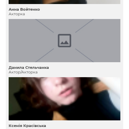
Анна Войтенко
Акторка
Данила Стельчанка
Актор/Акторка
Ксенія Красівська