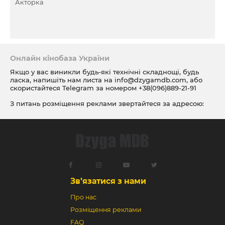
Акторка
Онлайн кінобаза України
Якщо у вас виникли будь-які технічні складнощі, будь
ласка, напишіть нам листа на
info@dzygamdb.com
, або
скористайтеся Telegram за номером
+38(096)889-21-91
З питань розміщення реклами звертайтеся за адресою:
ad@dzygamdb.com
. Варіанти розміщення дивіться за
посиланням
Зв’язатися з нами
Про нас
Розміщення реклами
FAQ