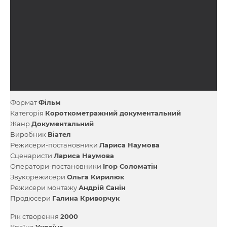
Формат
Фільм
Категорія
Короткометражний документальний
Жанр
Документальний
Виробник
Віател
Режисери-постановники
Лариса Наумова
Сценаристи
Лариса Наумова
Оператори-постановники
Ігор Соломатін
Звукорежисери
Ольга Кирилюк
Режисери монтажу
Андрій Санін
Продюсери
Галина Криворчук
Рік створення
2000
Країна
Україна