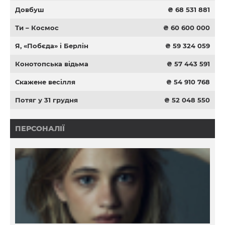
Довбуш
₴ 68 531 881
Ти – Космос
₴ 60 600 000
Я, «Побєда» і Берлін
₴ 59 324 059
Конотопська відьма
₴ 57 443 591
Скажене весілля
₴ 54 910 768
Потяг у 31 грудня
₴ 52 048 550
ПЕРСОНАЛІЇ