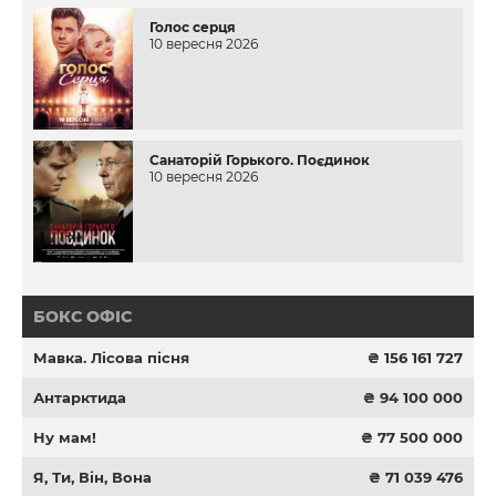
Голос серця
10 вересня 2026
Санаторій Горького. Поєдинок
10 вересня 2026
БОКС ОФІС
Мавка. Лісова пісня
₴ 156 161 727
Антарктида
₴ 94 100 000
Ну мам!
₴ 77 500 000
Я, Ти, Він, Вона
₴ 71 039 476