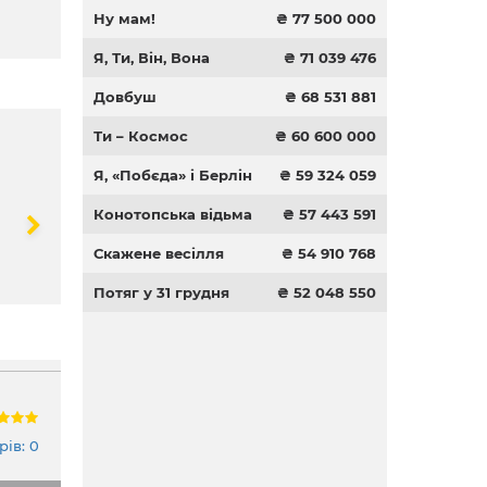
Ну мам!
₴ 77 500 000
Я, Ти, Він, Вона
₴ 71 039 476
Довбуш
₴ 68 531 881
Ти – Космос
₴ 60 600 000
Я, «Побєда» і Берлін
₴ 59 324 059
Конотопська відьма
₴ 57 443 591
Скажене весілля
₴ 54 910 768
Потяг у 31 грудня
₴ 52 048 550
ів: 0