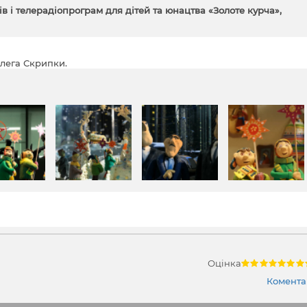
ів і телерадіопрограм для дітей та юнацтва «Золоте курча»,
лега Скрипки.
Оцінка
Коментар