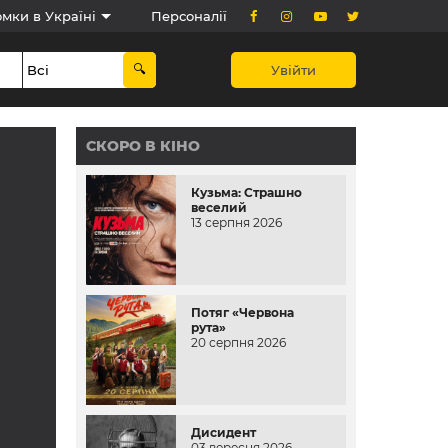
мки в Україні
Персоналії
Увійти
СКОРО В КІНО
Кузьма: Страшно
веселий
13 серпня 2026
Потяг «Червона
рута»
20 серпня 2026
Дисидент
03 вересня 2026