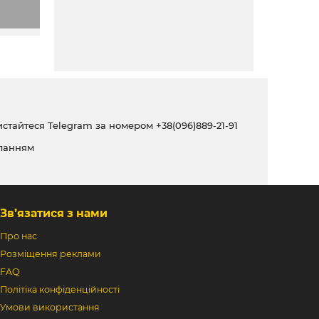
ристайтеся Telegram за номером
+38(096)889-21-91
ланням
Зв’язатися з нами
Про нас
Розміщення реклами
FAQ
Політіка конфіденційності
Умови використання