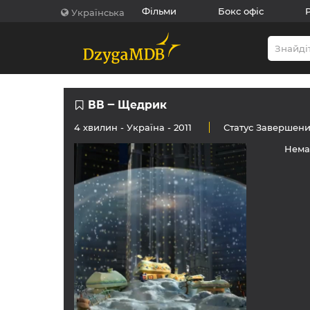
Фільми
Бокс офіс
Українська
ВВ ‒ Щедрик
4 хвилин -
Україна
- 2011
Статус
Завершен
Нема