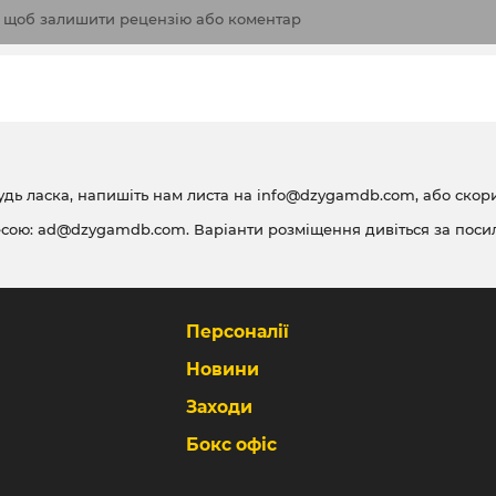
, щоб залишити рецензію або коментар
удь ласка, напишіть нам листа на
info@dzygamdb.com
, або ско
есою:
ad@dzygamdb.com
. Варіанти розміщення дивіться за
поси
Персоналії
Новини
Заходи
Бокс офіс