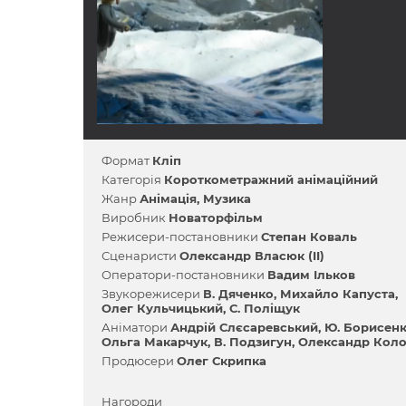
Формат
Кліп
Категорія
Короткометражний анімаційний
Жанр
Анімація
Музика
Виробник
Новаторфільм
Режисери-постановники
Степан Коваль
Сценаристи
Олександр Власюк (II)
Оператори-постановники
Вадим Ільков
Звукорежисери
В. Дяченко
Михайло Капуста
Олег Кульчицький
С. Поліщук
Аніматори
Андрій Слєсаревський
Ю. Борисен
Ольга Макарчук
В. Подзигун
Олександр Коло
Продюсери
Олег Скрипка
Нагороди