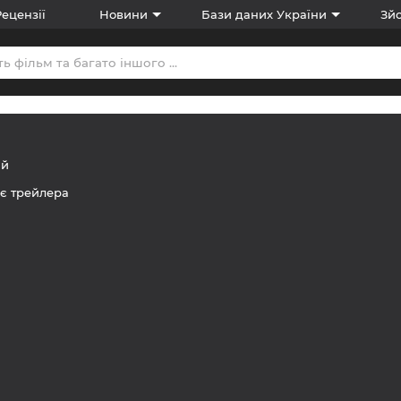
Рецензії
Новини
Бази даних України
Зйо
ий
є трейлера