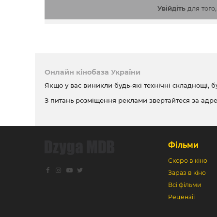
Увійдіть
для того
Онлайн кінобаза України
Якщо у вас виникли будь-які технічні складнощі, б
З питань розміщення реклами звертайтеся за адр
Фільми
Скоро в кіно
Зараз в кіно
Всі фільми
Рецензії