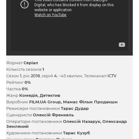
Формат
Серіал
Кількість сезонів
1
Сезон
1
, рік
2018
, серій
4
, ~45 хвилин, Телеканал
ICTV
Рейтинг
0%
Частка
0%
Жанр
Комедія
Детектив
Виробник
FILM.UA Group
Мамас Фільм Продакшн
Режисери-постановники
Тарас Дудар
Сценаристи
Олексій Френкель
Оператори-постановники
Олексій Назарук
Олександр
Земляний
Художники-постановники
Тарас Кузуб