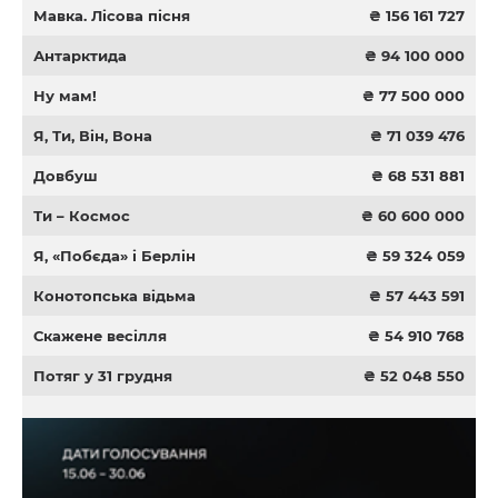
Мавка. Лісова пісня
₴ 156 161 727
Антарктида
₴ 94 100 000
Ну мам!
₴ 77 500 000
Я, Ти, Він, Вона
₴ 71 039 476
Довбуш
₴ 68 531 881
Ти – Космос
₴ 60 600 000
Я, «Побєда» і Берлін
₴ 59 324 059
Конотопська відьма
₴ 57 443 591
Скажене весілля
₴ 54 910 768
Потяг у 31 грудня
₴ 52 048 550