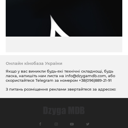
Онлайн кінобаза України
Якщо у вас виникли будь-які технічні складнощі, будь
ласка, напишіть нам листа на
info@dzygamdb.com
, або
скористайтеся Telegram за номером
+38(096)889-21-91
З питань розміщення реклами звертайтеся за адресою:
ad@dzygamdb.com
. Варіанти розміщення дивіться за
посиланням