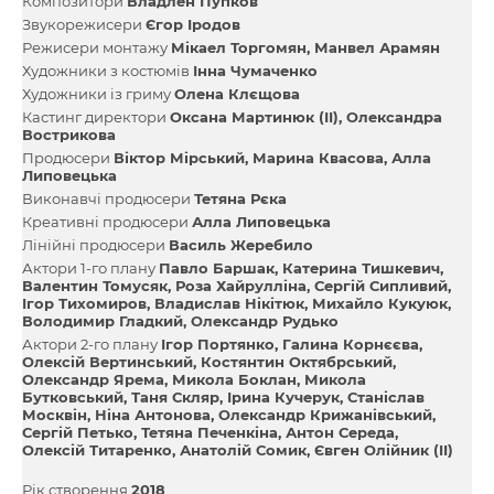
Композитори
Владлен Пупков
Звукорежисери
Єгор Іродов
Режисери монтажу
Мікаел Торгомян
Манвел Арамян
Художники з костюмів
Інна Чумаченко
Художники із гриму
Олена Клєщова
Кастинг директори
Оксана Мартинюк (ІІ)
Олександра
Вострикова
Продюсери
Віктор Мірський
Марина Квасова
Алла
Липовецька
Виконавчі продюсери
Тетяна Рєка
Креативні продюсери
Алла Липовецька
Лінійні продюсери
Василь Жеребило
Актори 1-го плану
Павло Баршак
Катерина Тишкевич
Валентин Томусяк
Роза Хайрулліна
Сергій Сипливий
Ігор Тихомиров
Владислав Нікітюк
Михайло Кукуюк
Володимир Гладкий
Олександр Рудько
Актори 2-го плану
Ігор Портянко
Галина Корнєєва
Олексій Вертинський
Костянтин Октябрський
Олександр Ярема
Микола Боклан
Микола
Бутковський
Таня Скляр
Ірина Кучерук
Станіслав
Москвін
Ніна Антонова
Олександр Крижанівський
Сергій Петько
Тетяна Печенкіна
Антон Середа
Олексій Титаренко
Анатолій Сомик
Євген Олійник (II)
Рік створення
2018