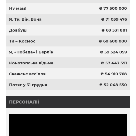
Ну мам!
₴ 77 500 000
Я, Ти, Він, Вона
₴ 71 039 476
Довбуш
₴ 68 531 881
Ти – Космос
₴ 60 600 000
Я, «Побєда» і Берлін
₴ 59 324 059
Конотопська відьма
₴ 57 443 591
Скажене весілля
₴ 54 910 768
Потяг у 31 грудня
₴ 52 048 550
ПЕРСОНАЛІЇ