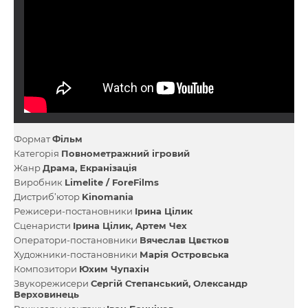
Формат
Фільм
Категорія
Повнометражний ігровий
Жанр
Драма
Екранізація
Виробник
Limelite / ForeFilms
Дистриб’ютор
Kinomania
Режисери-постановники
Ірина Цілик
Сценаристи
Ірина Цілик
Артем Чех
Оператори-постановники
Вячеслав Цвєтков
Художники-постановники
Марія Островська
Композитори
Юхим Чупахін
Звукорежисери
Сергій Степанський
Олександр
Верховинець