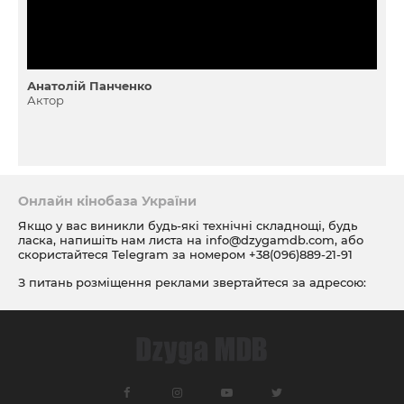
Анатолiй Панченко
Актор
Онлайн кінобаза України
Якщо у вас виникли будь-які технічні складнощі, будь
ласка, напишіть нам листа на
info@dzygamdb.com
, або
скористайтеся Telegram за номером
+38(096)889-21-91
З питань розміщення реклами звертайтеся за адресою:
ad@dzygamdb.com
. Варіанти розміщення дивіться за
посиланням