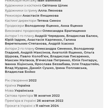
Режисери монтажу
Іван Банніков
Художники з костюмів
Світлана Цілик
Художники із гриму
Алла Леонова
Режисери
Анастасія Ямщикова
Кастинг директори
Тетяна Симон
Продюсери
Володимир Яценко
Анна Яценко
Виконавчі продюсери
Олександра Братищенко
Актори 1-го плану
Андрій Чередник
Владислав Балюк
Юрій Іздрик
Анастасія Карпенко
Галина
Веретельник-Степанова
Андрій Ісаєнко
Актори 2-го плану
Олександра Семенко
Володимир
Гладкий
Андрій Максімов
Анатолій Ященко
Ольга
Шурова
Павло Колоб'юк
Владислав Писаренко
Максим Матвєєв
В'ячеслав Петренко
Юлія Гонтарук
Іванна Хіцінська
Ярослава Беззабава
Ілля Гладштейн
Влад Мудрак
Даниїл Сушко
Ірина Поплавська
Владислав Бойко
Рік створення
2022
Країна
Україна
Мова
Українська
Світова прем’єра
18 жовтня 2022
Прем’єра в Україні
26 жовтня 2022
Прокат в Україні з
11 квітня 2024