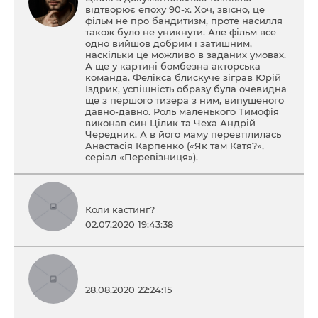
відтворює епоху 90-х. Хоч, звісно, це
фільм не про бандитизм, проте насилля
також було не уникнути. Але фільм все
одно вийшов добрим і затишним,
наскільки це можливо в заданих умовах.
А ще у картині бомбезна акторська
команда. Фелікса блискуче зіграв Юрій
Іздрик, успішність образу була очевидна
ще з першого тизера з ним, випущеного
давно-давно. Роль маленького Тимофія
виконав син Цілик та Чеха Андрій
Чередник. А в його маму перевтілилась
Анастасія Карпенко («Як там Катя?»,
серіал «Перевізниця»).
Коли кастинг?
02.07.2020 19:43:38
28.08.2020 22:24:15