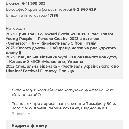
Бюджет
₴ 11 998 593
Бокс офіс Україна (за весь період)
₴ 2 560 629
Глядачі в кінотеатрах
17186
Нагороди
2023 Приз The CGS Award (Social-cultural Cineclubs for
Young People) – Percorsi Creativi 2023 в категорії
«Generator +16» – Кінофестиваль Giffoni, Італія
2023 «Золота дзиґа» – Найкраща чоловіча роль другого
плану ()
2023 Спеціальна відзнака журі Національного конкурсу
– Київський МКФ «Молодість», Україна
2023 Спеціальна відзнака – Фестиваль українського кіно
Ukraina! Festiwal Filmowy, Польща
Екранізація неопублікованого роману Артема Чеха
«Хто ти такий?».
Розповідь про дорослішання хлопця Тимофія у 90-х,
його сім’ю, друзів, перше кохання, і відносини з
колишнім контррозвідником Феліксом, який став
Більше
частиною його сім’ї. Історія розвивається на тлі
буремних 1990-х та розказана через призму
Кадри з фільму
дитячого сприйняття...