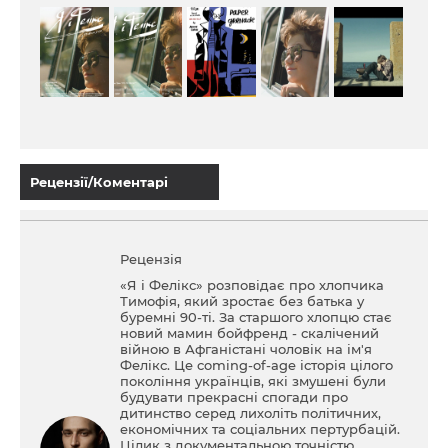
Рецензії/Коментарі
Рецензія
«Я і Фелікс» розповідає про хлопчика
Тимофія, який зростає без батька у
буремні 90-ті. За старшого хлопцю стає
новий мамин бойфренд - скалічений
війною в Афганістані чоловік на ім'я
Фелікс. Це coming-of-age історія цілого
покоління українців, які змушені були
будувати прекрасні спогади про
дитинство серед лихоліть політичних,
економічних та соціальних пертурбацій.
Цілик з документальною точністю