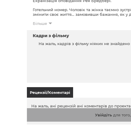
Екранізація оповідання Рея Бредбері.
Готельний номер. Чоловік та жінка таємно зустр
змінити своє життя… замовивши бажання, як у д
Більше
Кадри з фільму
На жаль, кадрів з фільму ніяких не знайдено
Рецензії/Коментарі
На жаль, ані рецензій ані коментарів до проект
Увійдіть
для того