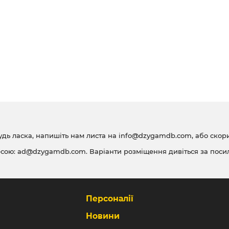
удь ласка, напишіть нам листа на
info@dzygamdb.com
, або ско
есою:
ad@dzygamdb.com
. Варіанти розміщення дивіться за
поси
Персоналії
Новини