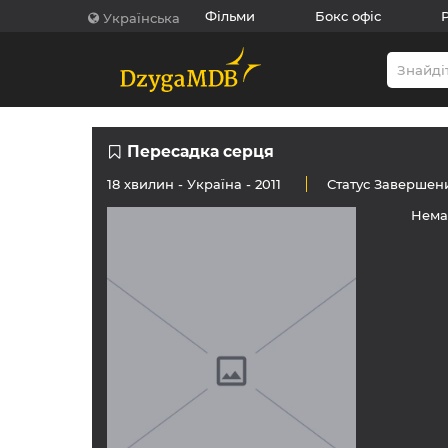
Фільми
Бокс офіс
Українська
Пересадка серця
18 хвилин -
Україна
- 2011
Статус
Завершен
Нема