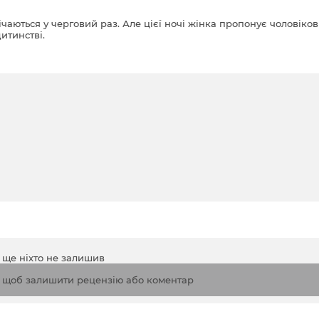
ічаються у черговий раз. Але цієї ночі жінка пропонує чоловіков
итинстві.
а ще ніхто не залишив
, щоб залишити рецензію або коментар