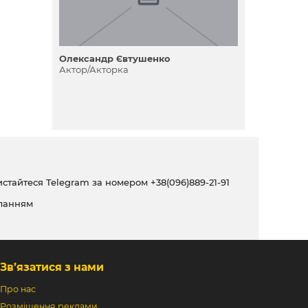
Олександр Євтушенко
Актор/Акторка
ристайтеся Telegram за номером
+38(096)889-21-91
ланням
Зв’язатися з нами
Про нас
Розміщення реклами