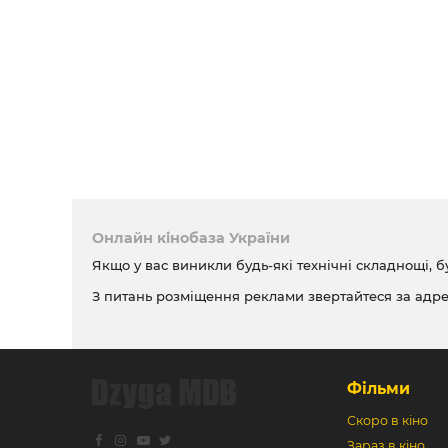
Онлайн кінобаза України
Якщо у вас виникли будь-які технічні складнощі, б
З питань розміщення реклами звертайтеся за адр
Фільми
Скоро в кіно
Зараз в кіно