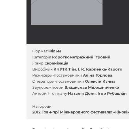
Формат
Фільм
Категорія
Короткометражний ігровий
Жанр
Екранізація
Виробник
КНУТКіТ ім. І. К. Карпенка-Карого
Режисери-постановники
Аліна Горлова
Оператори-постановники
Олексiй Кучма
Звукорежисери
Владислав Мірошниченко
Актори 1-го плану
Наталія Доля
Ігор Рубашкін
Нагороди
2012 Гран-прі Міжнародного фестивалю «Кінокі