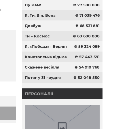
Ну мам!
₴ 77 500 000
і
Я, Ти, Він, Вона
₴ 71 039 476
Довбуш
₴ 68 531 881
Ти – Космос
₴ 60 600 000
Я, «Побєда» і Берлін
₴ 59 324 059
Конотопська відьма
₴ 57 443 591
Скажене весілля
₴ 54 910 768
Потяг у 31 грудня
₴ 52 048 550
ПЕРСОНАЛІЇ