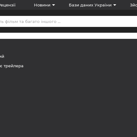
Рецензії
Новини
Бази даних України
Зйо
ий
є трейлера