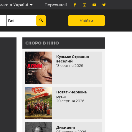
мки в Україні
Персоналії
Увійти
СКОРО В КІНО
Кузьма: Страшно
веселий
13 серпня 2026
Потяг «Червона
рута»
20 серпня 2026
Дисидент
03 вересня 2026