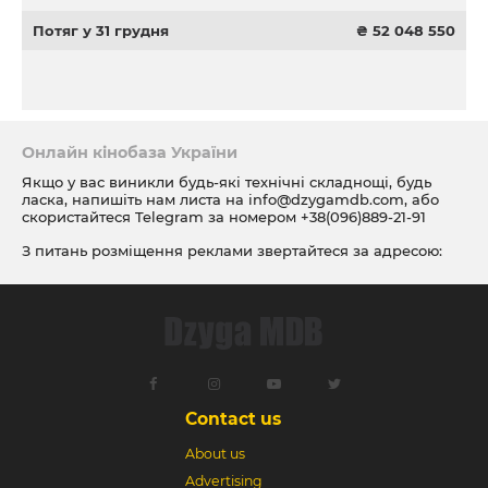
Потяг у 31 грудня
₴ 52 048 550
Онлайн кінобаза України
Якщо у вас виникли будь-які технічні складнощі, будь
ласка, напишіть нам листа на
info@dzygamdb.com
, або
скористайтеся Telegram за номером
+38(096)889-21-91
З питань розміщення реклами звертайтеся за адресою:
ad@dzygamdb.com
. Варіанти розміщення дивіться за
посиланням
Contact us
About us
Advertising