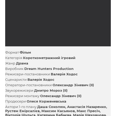
Формат
Фільм
Категорія
Короткометражний ігровий
Жанр
Драма
Виробник
Dream Hunters Production
Режисери-постановники
Валерія Ходос
Сценаристи
Валерія Ходос
Оператори-постановники
Олександр Зіневич (II)
Звукорежисери
Дмитро Мороз (II)
Режисери монтажу
Олександр Зіневич (II)
Продюсери
Олеся Корженевська
Актори 1-го плану
Даша Соколюк
Анастасія Назаренко
Рустем Емірсалієв
Максим Касьянов
Макс Пресіч
Вікторія Шульга
Катерина Бабаєва
Марія Шеховцова