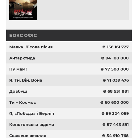
БОКС ОФІС
Мавка. Лісова пісня
₴ 156 161 727
Антарктида
₴ 94 100 000
Ну мам!
₴ 77 500 000
Я, Ти, Він, Вона
₴ 71 039 476
Довбуш
₴ 68 531 881
Ти – Космос
₴ 60 600 000
Я, «Побєда» і Берлін
₴ 59 324 059
Конотопська відьма
₴ 57 443 591
Скажене весілля
₴ 54 910 768