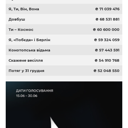
Я, Ти, Він, Вона
₴ 71 039 476
Довбуш
₴ 68 531 881
Ти – Космос
₴ 60 600 000
Я, «Побєда» і Берлін
₴ 59 324 059
Конотопська відьма
₴ 57 443 591
Скажене весілля
₴ 54 910 768
Потяг у 31 грудня
₴ 52 048 550