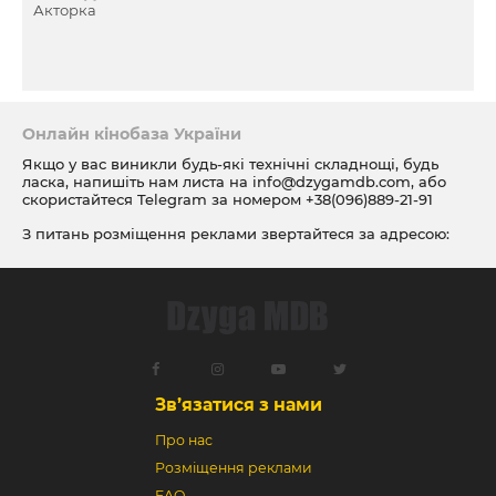
Акторка
Онлайн кінобаза України
Якщо у вас виникли будь-які технічні складнощі, будь
ласка, напишіть нам листа на
info@dzygamdb.com
, або
скористайтеся Telegram за номером
+38(096)889-21-91
З питань розміщення реклами звертайтеся за адресою:
ad@dzygamdb.com
. Варіанти розміщення дивіться за
посиланням
Зв’язатися з нами
Про нас
Розміщення реклами
FAQ