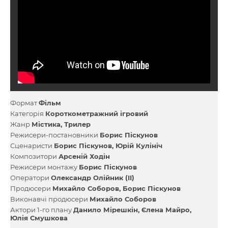
Формат
Фільм
Категорія
Короткометражний ігровий
Жанр
Містика
Трилер
Режисери-постановники
Борис Піскунов
Сценаристи
Борис Піскунов
Юрій Кулініч
Композитори
Арсеній Ходін
Режисери монтажу
Борис Піскунов
Оператори
Олександр Олійник (II)
Продюсери
Михайло Соборов
Борис Піскунов
Виконавчі продюсери
Михайло Соборов
Актори 1-го плану
Данило Мірешкін
Єлена Майро
Юлія Смушкова