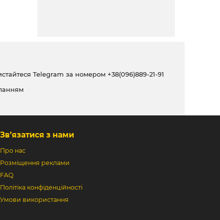
ристайтеся Telegram за номером
+38(096)889-21-91
ланням
Зв’язатися з нами
Про нас
Розміщення реклами
FAQ
Політіка конфіденційності
Умови використання