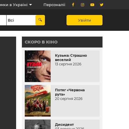
мки в Україні
Персоналії
Увійти
СКОРО В КІНО
Кузьма: Страшно
веселий
13 серпня 2026
Потяг «Червона
рута»
20 серпня 2026
Дисидент
03 вересня 2026