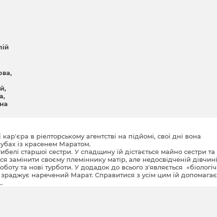
лій
ова
ий
а
на
ї кар'єра в ріелторському агентстві на підйомі, свої дні вона
лубах із красенем Маратом.
гибелі старшої сестри. У спадщину їй дістається майно сестри та
ься замінити своєму племіннику матір, але недосвідченій дівчин
боту та нові турботи. У додадок до всього з'являється «біологі
м зраджує наречений Марат. Справитися з усім цим їй допомагає
.