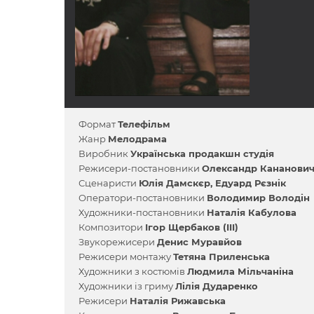
Формат
Телефільм
Жанр
Мелодрама
Виробник
Українська продакшн студія
Режисери-постановники
Олександр Кананови
Сценаристи
Юлія Дамскєр
Едуард Рєзнік
Оператори-постановники
Володимир Володін
Художники-постановники
Наталія Кабулова
Композитори
Ігор Щербаков (III)
Звукорежисери
Денис Муравйов
Режисери монтажу
Тетяна Приленська
Художники з костюмів
Людмила Мільчаніна
Художники із гриму
Лілія Дударенко
Режисери
Наталія Рижавська