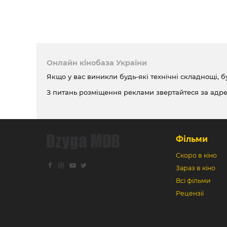
Онлайн кінобаза України
Якщо у вас виникли будь-які технічні складнощі, б
З питань розміщення реклами звертайтеся за адр
Фільми
Скоро в кіно
Зараз в кіно
Всі фільми
Рецензії