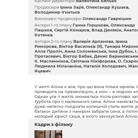
Кастинг директори
Валентина Белько
Продюсери
Ірина Заря
Олександр Кушаєв
Володимир Ігнатьєв
Виконавчі продюсери
Олександр Гаврюшин
Актори 1-го плану
Ганна Горшкова
Олександр
Пашков
Сергій Комаров
Влад Денякін
Анато
Котенєв
Актори 2-го плану
Валерія Арланова
Ірина
Риморова
Віктор Васильєв (II)
Тамара Мирон
Алла Проліч
Анна Соломянська
Інна Дубок
І.
Протасевич
Віктор Бабак
Денис Барановськ
К. Масленніков
Світлана Нікіфорова
О. Скарін
Людмила Мільчаніна
Наталія Холодович
Жан
Яцевич
У житті Аліни є все, про що вона тільки мріяла: ї
проводить на презентаціях, а ночі – в модних к
Однак усе її життя змінюється після раптової за
турбота про її маленького сина. Аліна намагаєт
дуже нелегко поєднати колишній стиль життя, ро
батько» дитини з наміром забрати сина, а поті
молодий юрист Саша, в якого закохується Аліна..
Кадри з фільму