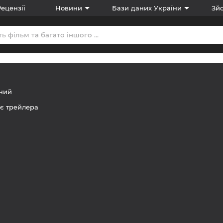
Рецензії
Новини
Бази даних України
Зйо
ний
є трейлера