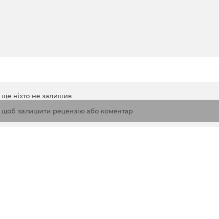
а ще ніхто не залишив
, щоб залишити рецензію або коментар