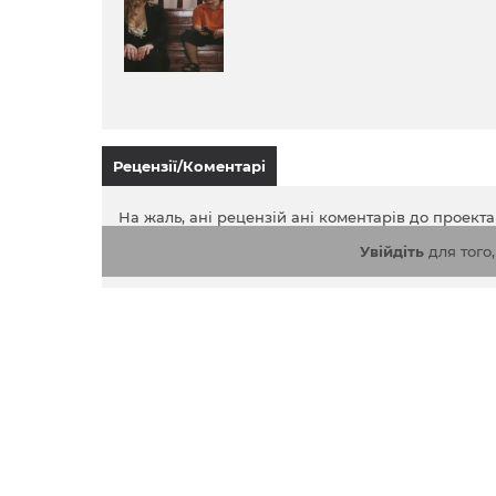
Рецензії/Коментарі
На жаль, ані рецензій ані коментарів до проект
Увійдіть
для того