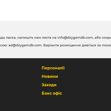
удь ласка, напишіть нам листа на
info@dzygamdb.com
, або ско
есою:
ad@dzygamdb.com
. Варіанти розміщення дивіться за
поси
Персоналії
Новини
Заходи
Бокс офіс