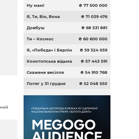
Ну мам!
₴ 77 500 000
Я, Ти, Він, Вона
₴ 71 039 476
Довбуш
₴ 68 531 881
Ти – Космос
₴ 60 600 000
Я, «Побєда» і Берлін
₴ 59 324 059
Конотопська відьма
₴ 57 443 591
Скажене весілля
₴ 54 910 768
Потяг у 31 грудня
₴ 52 048 550
і
чний