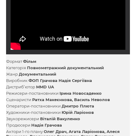
Формат
Фільм
Категорія
Повнометражний документальний
Жанр
Документальний
Виробник
ФОП Грачова Надія Сергіївна
Дистриб’ютор
MMD UA
Режисери-постановники
Ірина Новосаденко
Сценаристи
Ратха Макеєнкова
Василь Неволов
Оператори-постановники
Дмитро Плюта
Художники-постановники
Юрій Ларіонов
Звукорежисери
Віталій Вакуленко
Продюсери
Надія Грачова
Актори 1-го плану
Олег Драч
Агата Ларіонова
Алеся