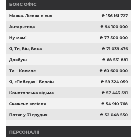
БОКС ОФІС
Мавка. Лісова пісня
₴ 156 161 727
Антарктида
₴ 94 100 000
Ну мам!
₴ 77 500 000
Я, Ти, Він, Вона
₴ 71 039 476
Довбуш
₴ 68 531 881
Ти – Космос
₴ 60 600 000
Я, «Побєда» і Берлін
₴ 59 324 059
Конотопська відьма
₴ 57 443 591
Скажене весілля
₴ 54 910 768
Потяг у 31 грудня
₴ 52 048 550
ПЕРСОНАЛІЇ