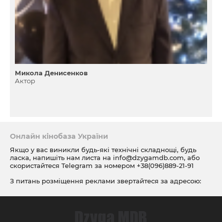
Микола Денисенков
Актор
Онлайн кінобаза України
Якщо у вас виникли будь-які технічні складнощі, будь
ласка, напишіть нам листа на
info@dzygamdb.com
, або
скористайтеся Telegram за номером
+38(096)889-21-91
З питань розміщення реклами звертайтеся за адресою:
ad@dzygamdb.com
. Варіанти розміщення дивіться за
посиланням