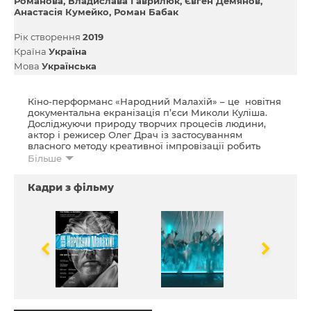
Романова
Владислава Гаврилюк
Євген Демянов
Анастасія Кумейко
Роман Бабак
Рік створення
2019
Країна
Україна
Мова
Українська
Кіно-перформанс «Народний Малахій» – це новітня
документальна екранізація п’єси Миколи Куліша.
Досліджуючи природу творчих процесів людини,
актор і режисер Олег Драч із застосуванням
власного методу креативної імпровізації робить
спробу по новому поглянути на давній твір Куліша.
Більше
Вистава Курбаса "Народний Малахій" за Кулішем
Кадри з фільму
представлена серед 100 кращих вистав ХХ ст.