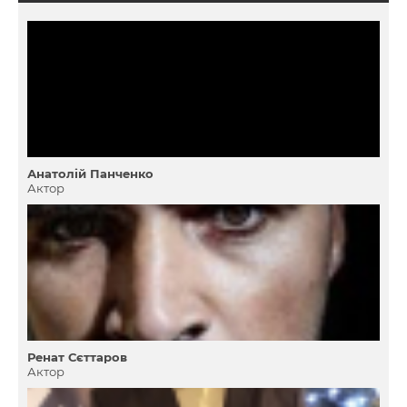
Анатолiй Панченко
Актор
Ренат Сєттаров
Актор