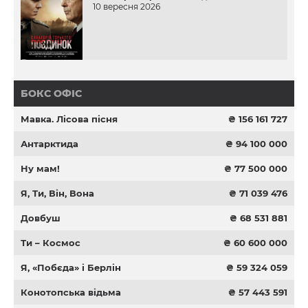
10 вересня 2026
БОКС ОФІС
Мавка. Лісова пісня
₴ 156 161 727
Антарктида
₴ 94 100 000
Ну мам!
₴ 77 500 000
Я, Ти, Він, Вона
₴ 71 039 476
Довбуш
₴ 68 531 881
Ти – Космос
₴ 60 600 000
Я, «Побєда» і Берлін
₴ 59 324 059
Конотопська відьма
₴ 57 443 591