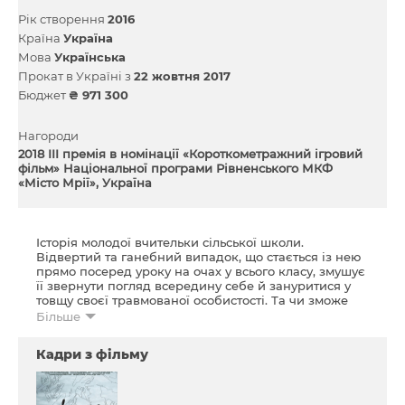
Рік створення
2016
Країна
Україна
Мова
Українська
Прокат в Україні з
22 жовтня 2017
Бюджет
₴ 971 300
Нагороди
2018 III премія в номінації «Короткометражний ігровий
фільм» Національної програми Рівненського МКФ
«Місто Мрії», Україна
Історія молодої вчительки сільської школи.
Відвертий та ганебний випадок, що стається із нею
прямо посеред уроку на очах у всього класу, змушує
її звернути погляд всередину себе й зануритися у
товщу своєї травмованої особистості. Та чи зможе
вона тепер опанувати її?..
Більше
Фільм входить до альманаху короткометражних
Кадри з фільму
фільмів
.