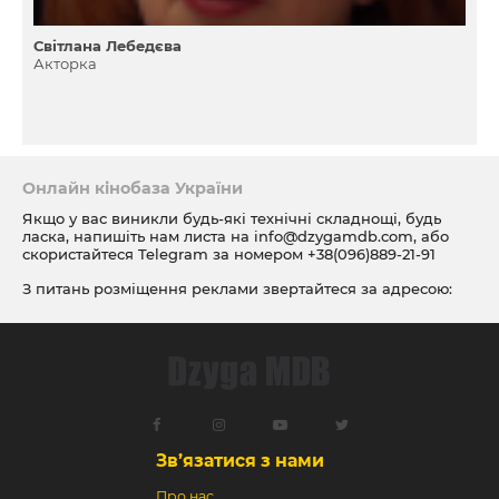
Світлана Лебедєва
Акторка
Онлайн кінобаза України
Якщо у вас виникли будь-які технічні складнощі, будь
ласка, напишіть нам листа на
info@dzygamdb.com
, або
скористайтеся Telegram за номером
+38(096)889-21-91
З питань розміщення реклами звертайтеся за адресою:
ad@dzygamdb.com
. Варіанти розміщення дивіться за
посиланням
Зв’язатися з нами
Про нас