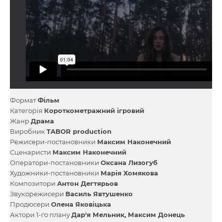
Формат
Фільм
Категорія
Короткометражний ігровий
Жанр
Драма
Виробник
TABOR production
Режисери-постановники
Максим Наконечний
Сценаристи
Максим Наконечний
Оператори-постановники
Оксана Лизогуб
Художники-постановники
Марія Хомякова
Композитори
Антон Дегтярьов
Звукорежисери
Василь Явтушенко
Продюсери
Олена Яковіцька
Актори 1-го плану
Дар'я Мельник
Максим Донець