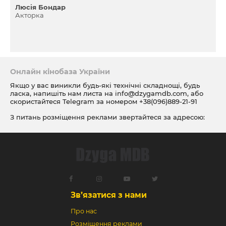
Люсія Бондар
Акторка
Онлайн кінобаза України
Якщо у вас виникли будь-які технічні складнощі, будь
ласка, напишіть нам листа на
info@dzygamdb.com
, або
скористайтеся Telegram за номером
+38(096)889-21-91
З питань розміщення реклами звертайтеся за адресою:
ad@dzygamdb.com
. Варіанти розміщення дивіться за
посиланням
Зв’язатися з нами
Про нас
Розміщення реклами