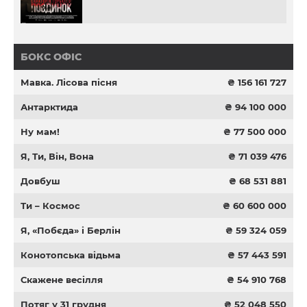
БОКС ОФІС
Мавка. Лісова пісня
₴ 156 161 727
Антарктида
₴ 94 100 000
Ну мам!
₴ 77 500 000
Я, Ти, Він, Вона
₴ 71 039 476
Довбуш
₴ 68 531 881
Ти – Космос
₴ 60 600 000
Я, «Побєда» і Берлін
₴ 59 324 059
Конотопська відьма
₴ 57 443 591
Скажене весілля
₴ 54 910 768
Потяг у 31 грудня
₴ 52 048 550