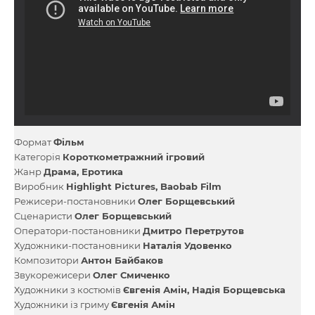
Формат
Фільм
Категорія
Короткометражний ігровий
Жанр
Драма
Еротика
Виробник
Highlight Pictures
Baobab Film
Режисери-постановники
Олег Борщевський
Сценаристи
Олег Борщевський
Оператори-постановники
Дмитро Перетрутов
Художники-постановники
Наталія Удовенко
Композитори
Антон Байбаков
Звукорежисери
Олег Смиченко
Художники з костюмів
Євгенія Амін
Надія Борщевська
Художники із гриму
Євгенія Амін