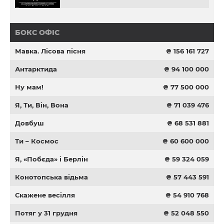
БОКС ОФІС
Мавка. Лісова пісня
₴ 156 161 727
Антарктида
₴ 94 100 000
Ну мам!
₴ 77 500 000
Я, Ти, Він, Вона
₴ 71 039 476
Довбуш
₴ 68 531 881
Ти – Космос
₴ 60 600 000
Я, «Побєда» і Берлін
₴ 59 324 059
Конотопська відьма
₴ 57 443 591
Скажене весілля
₴ 54 910 768
Потяг у 31 грудня
₴ 52 048 550