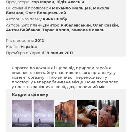
Продюсери
Ігор Марон
Лідія Аксеніч
Виконавчі продюсери
Михайло Мальцев
Микола
Базанов
Олег Борщевський
Актори 1-го плану
Анна Сирбу
Актори 2-го плану
Дмитро Рибалевський
Олег Савкін
Антон Байбаков
Тарас Копил
Микола Коваль
Рік створення
2012
Країна
Україна
Прем’єра в Україні
18 липня 2013
Спрагла до кохання і щира від природи героїня
виявляє незвичайну властивість свого організму: у
момент оргазму її тіло зникає і переноситься у
просторі у непередбачуване місце. Вона потрапляє
у поле, на залізничні колії, дах, столичний міст.
Кадри з фільму