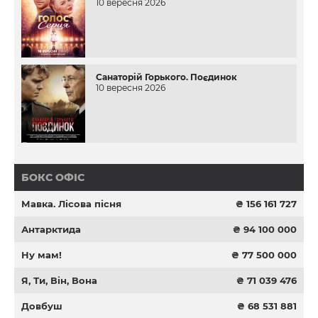
10 вересня 2026
Санаторій Горького. Поєдинок
10 вересня 2026
БОКС ОФІС
Мавка. Лісова пісня
₴ 156 161 727
Антарктида
₴ 94 100 000
Ну мам!
₴ 77 500 000
Я, Ти, Він, Вона
₴ 71 039 476
Довбуш
₴ 68 531 881