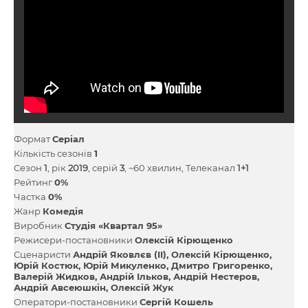
Формат
Серіал
Кількість сезонів
1
Сезон
1
, рік
2019
, серій
3
, ~60 хвилин, Телеканал
1+1
Рейтинг
0%
Частка
0%
Жанр
Комедія
Виробник
Студія «Квартал 95»
Режисери-постановники
Олексій Кірющенко
Сценаристи
Андрій Яковлєв (II)
Олексій Кірющенко
Юрій Костюк
Юрій Микуленко
Дмитро Григоренко
Валерій Жидков
Андрій Ільков
Андрій Нестеров
Андрій Авсеюшкін
Олексій Жук
Оператори-постановники
Сергій Кошель