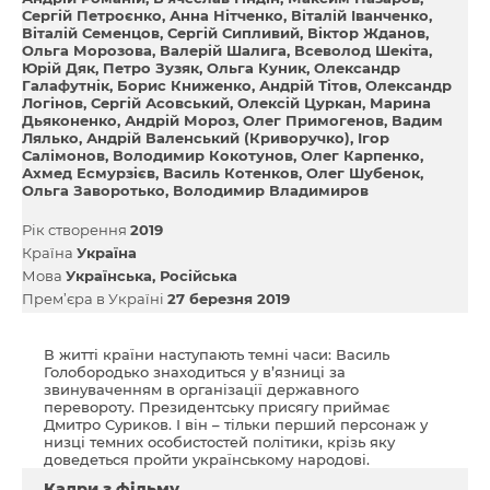
Сергій Петроєнко
Анна Нітченко
Віталій Іванченко
Віталій Семенцов
Сергій Сипливий
Віктор Жданов
Ольга Морозова
Валерій Шалига
Всеволод Шекіта
Юрій Дяк
Петро Зузяк
Ольга Куник
Олександр
Галафутнік
Борис Книженко
Андрій Тітов
Олександр
Логінов
Сергій Асовський
Олексій Цуркан
Марина
Дьяконенко
Андрій Мороз
Олег Примогенов
Вадим
Лялько
Андрій Валенський (Криворучко)
Ігор
Салімонов
Володимир Кокотунов
Олег Карпенко
Ахмед Есмурзієв
Василь Котенков
Олег Шубенок
Ольга Заворотько
Володимир Владимиров
Рік створення
2019
Країна
Україна
Мова
Українська
Російська
Прем’єра в Україні
27 березня 2019
В житті країни наступають темні часи: Василь
Голобородько знаходиться у в’язниці за
звинуваченням в організації державного
перевороту. Президентську присягу приймає
Дмитро Суриков. І він – тільки перший персонаж у
низці темних особистостей політики, крізь яку
доведеться пройти українському народові.
Кадри з фільму