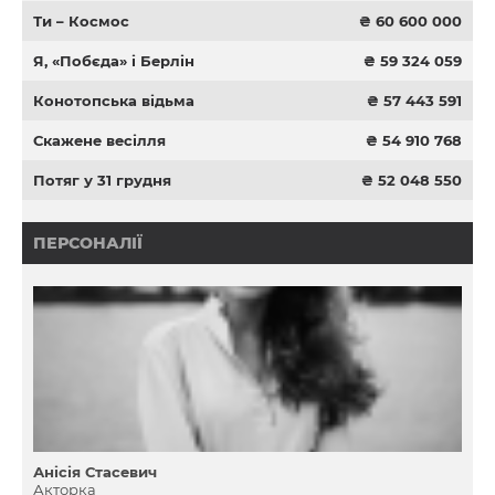
Ти – Космос
₴ 60 600 000
Я, «Побєда» і Берлін
₴ 59 324 059
Конотопська відьма
₴ 57 443 591
Скажене весілля
₴ 54 910 768
Потяг у 31 грудня
₴ 52 048 550
ПЕРСОНАЛІЇ
Анісія Стасевич
Акторка