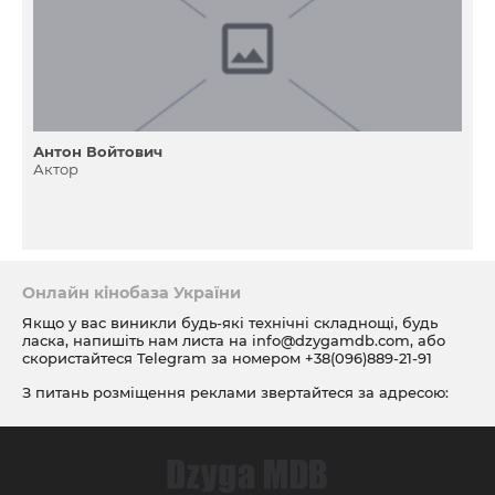
Антон Войтович
Актор
Онлайн кінобаза України
Якщо у вас виникли будь-які технічні складнощі, будь
ласка, напишіть нам листа на
info@dzygamdb.com
, або
скористайтеся Telegram за номером
+38(096)889-21-91
З питань розміщення реклами звертайтеся за адресою:
ad@dzygamdb.com
. Варіанти розміщення дивіться за
посиланням