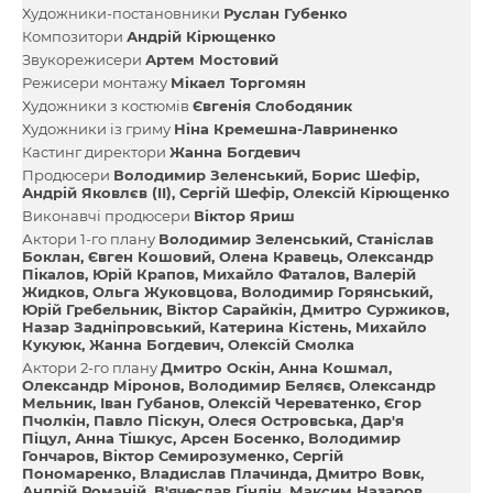
Художники-постановники
Руслан Губенко
Композитори
Андрій Кірющенко
Звукорежисери
Артем Мостовий
Режисери монтажу
Мікаел Торгомян
Художники з костюмів
Євгенія Слободяник
Художники із гриму
Ніна Кремешна-Лавриненко
Кастинг директори
Жанна Богдевич
Продюсери
Володимир Зеленський
Борис Шефір
Андрій Яковлєв (II)
Сергій Шефір
Олексій Кірющенко
Виконавчі продюсери
Віктор Яриш
Актори 1-го плану
Володимир Зеленський
Станіслав
Боклан
Євген Кошовий
Олена Кравець
Олександр
Пікалов
Юрій Крапов
Михайло Фаталов
Валерій
Жидков
Ольга Жуковцова
Володимир Горянський
Юрій Гребельник
Віктор Сарайкін
Дмитро Суржиков
Назар Задніпровський
Катерина Кістень
Михайло
Кукуюк
Жанна Богдевич
Олексій Смолка
Актори 2-го плану
Дмитро Оскін
Анна Кошмал
Олександр Міронов
Володимир Беляєв
Олександр
Мельник
Іван Губанов
Олексій Череватенко
Єгор
Пчолкін
Павло Піскун
Олеся Островська
Дар'я
Піцул
Анна Тішкус
Арсен Босенко
Володимир
Гончаров
Віктор Семирозуменко
Сергій
Пономаренко
Владислав Плачинда
Дмитро Вовк
Андрій Романій
В'ячеслав Гіндін
Максим Назаров