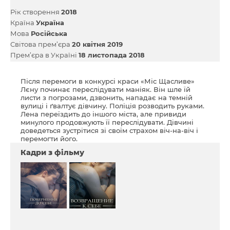
Рік створення
2018
Країна
Україна
Мова
Російська
Світова прем’єра
20 квітня 2019
Прем’єра в Україні
18 листопада 2018
Після перемоги в конкурсі краси «Міс Щасливе»
Лєну починає переслідувати маніяк. Він шле їй
листи з погрозами, дзвонить, нападає на темній
вулиці і ґвалтує дівчину. Поліція розводить руками.
Лена переїздить до іншого міста, але привиди
минулого продовжують її переслідувати. Дівчині
доведеться зустрітися зі своїм страхом віч-на-віч і
перемогти його.
Кадри з фільму