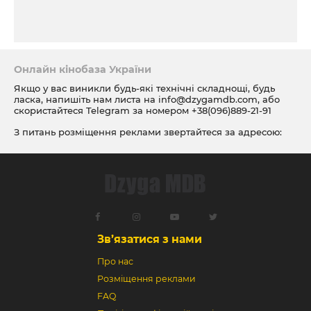
Онлайн кінобаза України
Якщо у вас виникли будь-які технічні складнощі, будь
ласка, напишіть нам листа на
info@dzygamdb.com
, або
скористайтеся Telegram за номером
+38(096)889-21-91
З питань розміщення реклами звертайтеся за адресою:
ad@dzygamdb.com
. Варіанти розміщення дивіться за
посиланням
Зв’язатися з нами
Про нас
Розміщення реклами
FAQ