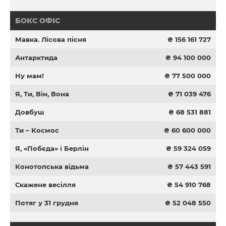
БОКС ОФІС
Мавка. Лісова пісня
₴ 156 161 727
Антарктида
₴ 94 100 000
Ну мам!
₴ 77 500 000
Я, Ти, Він, Вона
₴ 71 039 476
Довбуш
₴ 68 531 881
Ти – Космос
₴ 60 600 000
Я, «Побєда» і Берлін
₴ 59 324 059
Конотопська відьма
₴ 57 443 591
Скажене весілля
₴ 54 910 768
Потяг у 31 грудня
₴ 52 048 550