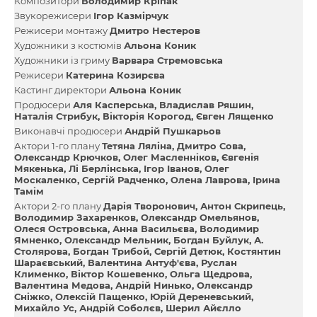
Композитори
Володимир Кріпак
Звукорежисери
Ігор Казмірчук
Режисери монтажу
Дмитро Нестеров
Художники з костюмів
Альона Коник
Художники із гриму
Варвара Стремовська
Режисери
Катерина Козирєва
Кастинг директори
Альона Коник
Продюсери
Аля Касперська
Владислав Ряшин
Наталія Стрибук
Вікторія Корогод
Євген Лященко
Виконавчі продюсери
Андрій Пушкарьов
Актори 1-го плану
Тетяна Ляліна
Дмитро Сова
Олександр Крючков
Олег Масленніков
Євгенія
Мякенька
Лі Берлінська
Ігор Іванов
Олег
Москаленко
Сергій Радченко
Олена Лаврова
Ірина
Тамім
Актори 2-го плану
Дарія Творонович
Антон Скрипець
Володимир Захаренков
Олександр Омельянов
Олеся Островська
Анна Васильєва
Володимир
Ямненко
Олександр Мельник
Богдан Буйлук
А.
Столярова
Богдан Трибой
Сергій Детюк
Костянтин
Шараєвський
Валентина Антуф'єва
Руслан
Клименко
Віктор Кошевенко
Ольга Щедрова
Валентина Медова
Андрій Нинько
Олександр
Сніжко
Олексій Пащенко
Юрій Дереневський
Михайло Ус
Андрій Соболєв
Шерил Айєлло