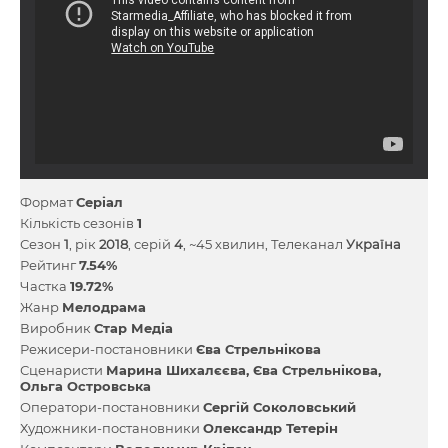
Формат
Серіал
Кількість сезонів
1
Сезон
1
, рік
2018
, серій
4
, ~45 хвилин, Телеканал
Україна
Рейтинг
7.54%
Частка
19.72%
Жанр
Мелодрама
Виробник
Стар Медіа
Режисери-постановники
Єва Стрельнікова
Сценаристи
Марина Шихалєєва
Єва Стрельнікова
Ольга Островська
Оператори-постановники
Сергій Соколовський
Художники-постановники
Олександр Тетерін