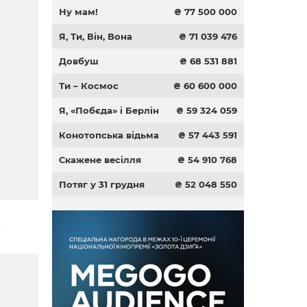
Ну мам!
₴ 77 500 000
Я, Ти, Він, Вона
₴ 71 039 476
Довбуш
₴ 68 531 881
Ти – Космос
₴ 60 600 000
Я, «Побєда» і Берлін
₴ 59 324 059
Конотопська відьма
₴ 57 443 591
Скажене весілля
₴ 54 910 768
Потяг у 31 грудня
₴ 52 048 550
в