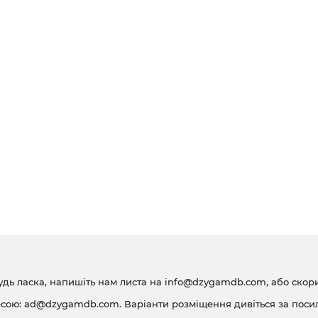
удь ласка, напишіть нам листа на
info@dzygamdb.com
, або ско
есою:
ad@dzygamdb.com
. Варіанти розміщення дивіться за
поси