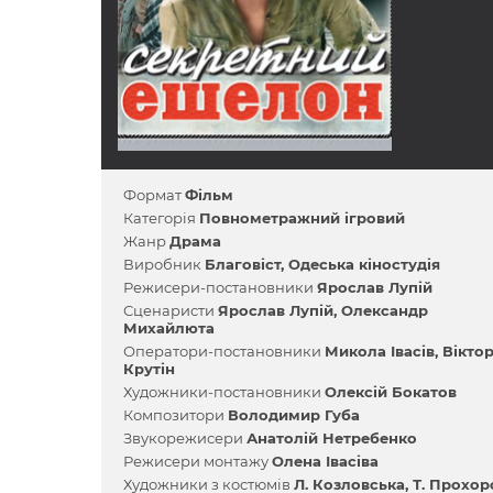
Формат
Фільм
Категорія
Повнометражний ігровий
Жанр
Драма
Виробник
Благовіст
Одеська кіностудія
Режисери-постановники
Ярослав Лупій
Сценаристи
Ярослав Лупій
Олександр
Михайлюта
Оператори-постановники
Микола Івасів
Вікто
Крутін
Художники-постановники
Олексій Бокатов
Композитори
Володимир Губа
Звукорежисери
Анатолій Нетребенко
Режисери монтажу
Олена Івасіва
Художники з костюмів
Л. Козловська
Т. Прохор