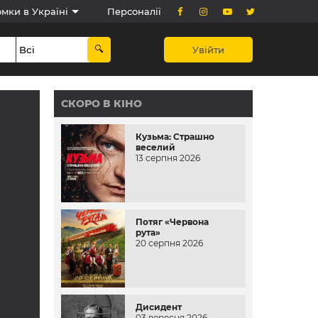
мки в Україні
Персоналії
Увійти
СКОРО В КІНО
Кузьма: Страшно
веселий
13 серпня 2026
Потяг «Червона
рута»
20 серпня 2026
Дисидент
03 вересня 2026