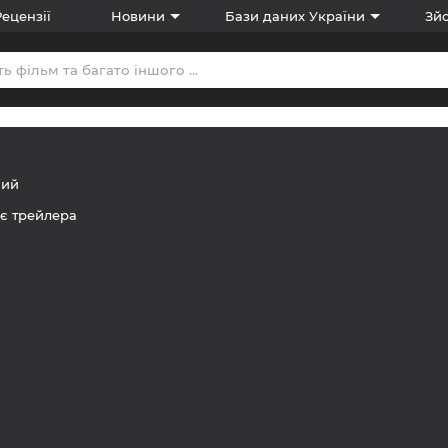
Рецензії
Новини
Бази даних України
Зйо
ний
є трейлера