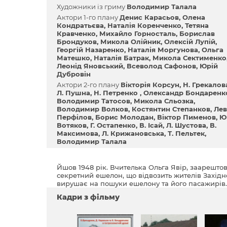
Художники із гриму
Володимир Талала
Актори 1-го плану
Денис Карасьов
Олена
Кондратьєва
Наталія Коренченко
Тетяна
Кравченко
Михайло Горносталь
Борислав
Брондуков
Микола Олійник
Олексій Лупій
Георгій Назаренко
Наталія Моргунова
Ольга
Матешко
Наталія Батрак
Микола Сектименко
Леонід Яновський
Всеволод Сафонов
Юрій
Дубровін
Актори 2-го плану
Вікторія Корсун
Н. Грекалов
Л. Пушна
Н. Петренко
Олександр Бондаренк
Володимир Татосов
Микола Сльозка
Володимир Волков
Костянтин Степанков
Лев
Перфілов
Борис Молодан
Віктор Пименов
Ю
Вотяков
Г. Остапенко
В. Ісай
Л. Шустова
В.
Максимова
Л. Крижановська
Т. Пельтек
Володимир Талала
Йшов 1948 рік. Вчителька Ольга Явір, заарешт
секретний ешелон, що відвозить жителів Західно
вирушає на пошуки ешелону та його пасажирів..
Кадри з фільму