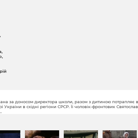
а
о
рій
ована за доносом директора школи, разом з дитиною потрапляє 
ї України в східні регіони СРСР. Її чоловік-фронтовик Святослав
.