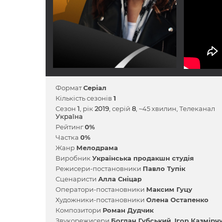
Формат
Серіал
Кількість сезонів
1
Сезон
1
, рік
2019
, серій
8
, ~45 хвилин, Телеканал
Україна
Рейтинг
0%
Частка
0%
Жанр
Мелодрама
Виробник
Українська продакшн студія
Режисери-постановники
Павло Тупік
Сценаристи
Алла Сніцар
Оператори-постановники
Максим Гуцу
Художники-постановники
Олена Остапенко
Композитори
Роман Дудчик
Звукорежисери
Богдан Губський
Ігор Казмірч