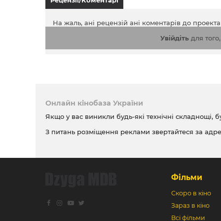
Рецензії/Коментарі
На жаль, ані рецензій ані коментарів до проект
Увійдіть
для того
Онлайн кінобаза України
Якщо у вас виникли будь-які технічні складнощі, б
З питань розміщення реклами звертайтеся за адр
Фільми
Скоро в кіно
Зараз в кіно
Всі фільми