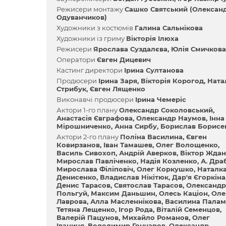
Режисери монтажу
Сашко Святський (Олексан
Одуванчиков)
Художники з костюмів
Галина Сальнікова
Художники із гриму
Вікторія Ілюха
Режисери
Ярослава Суздалєва
Юлія Смичкова
Оператори
Євген Дицевич
Кастинг директори
Ірина Султанова
Продюсери
Ірина Заря
Вікторія Корогод
Ната
Стрибук
Євген Лященко
Виконавчі продюсери
Ірина Чемеріс
Актори 1-го плану
Олександр Соколовський
Анастасія Євграфова
Олександр Наумов
Інна
Мірошниченко
Анна Сирбу
Борислав Борисе
Актори 2-го плану
Поліна Василина
Євген
Ковирзанов
Іван Тамашев
Олег Волощенко
Василь Сивохоп
Андрій Аверков
Віктор Жда
Мирослав Павліченко
Надія Козленко
А. Дра
Мирослава Філіповіч
Олег Коркушко
Наталк
Денисенко
Владислав Нікітюк
Дар'я Єгоркіна
Денис Тарасов
Святослав Тарасов
Олександр
Польгуй
Максим Даньшин
Олесь Каціон
Оле
Лаврова
Алла Масленнікова
Василина Палам
Тетяна Лещенко
Ігор Рода
Віталій Семенцов
Валерій Пацунов
Михайло Романов
Олег
Іваниця
Володимир Гончаров
Олександр