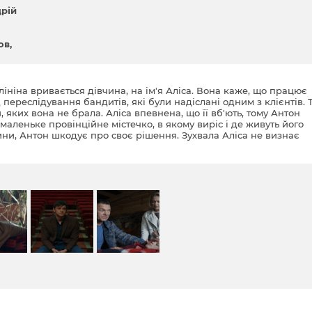
рій
ов
ініна вривається дівчина, на ім'я Аліса. Вона каже, що працює
д переслідування бандитів, які були надіслані одним з клієнтів. 
 яких вона не брала. Аліса впевнена, що її вб'ють, тому Антон
в маленьке провінційне містечко, в якому виріс і де живуть його
ини, Антон шкодує про своє рішення. Зухвала Аліса не визнає
обистості. Їй плювати на громадську думку, вона гостра на язик 
лісу неприємно дивує, з якою легкістю Антон вішає ярлики, вваж
рі не може бути порядною дівчиною.
о нареченою, шокуючи родичів своїм зовнішнім виглядом і
еї стає іншим. Вони бачать, що Аліса — дівчина щира, відкрита
я сім'ї Калініних, допомагає сестрам Антона стати внутрішньо
 заплутаних відносинах з чоловіками. Після багаторічної сварки
йти спільну мову — це Антон. Він не вірить їй і його підозри, вр
вкраденими у клієнта грошима. З'ясовується, що Аліса зовсім н
ка вражає Антона. Тим часом на Алісу починається справжнє
..