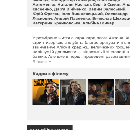
Артеменко
Наталiя Насікан
Сергій Смеян
Анд
Євсеєнко
Дар'я Вініченко
Вадим Залеський
Юрій Фреган
Ілля Вишневецький
Олександр
Ляскович
Андрій Павленко
Вячеслав Шеховц
Катерина Брайковська
Альбіна Гончар
У розмірене життя лікаря-кардіолога Антона Кал
стриптизеркою в клубі та благає врятувати її ві
звинувачує Алісу в крадіжці величезних грошей,
вирішує їй допомогти — відвозить її зі столиці 
батьки. Але вже в перші, проведені разом хвил
правил, особливо, якщо ті обмежують свободу ос
Більше
норовлива. Антон і Аліса весь час сваряться. А
що стриптиз — це клеймо, і стриптизерка апріо
Кадри з фільму
Щоб дошкулити Антону, Аліса називає себе йог
поведінкою. Однак з часом їхнє відношення до н
вміє співпереживати. Вона повністю змінює житт
вільними, проявити свої таланти, розібратися в
мирить Антона з батьком, і об'єднує сім'ю.
Єдина людина, з якою Алісі так і не вдається зна
решт, виправдовуються — Антон виявляє сумку з 
за кого себе видає. Вона розповідає правду, я
полювання, і вся сім'я Калініних стає на її захист.