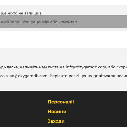
а ще ніхто не залишив
, щоб залишити рецензію або коментар
удь ласка, напишіть нам листа на
info@dzygamdb.com
, або ско
есою:
ad@dzygamdb.com
. Варіанти розміщення дивіться за
поси
Персоналії
Новини
Заходи