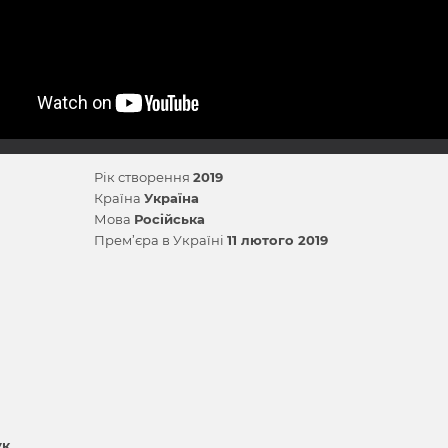
Рік створення
2019
Країна
Україна
Мова
Російська
Прем’єра в Україні
11 лютого 2019
ук