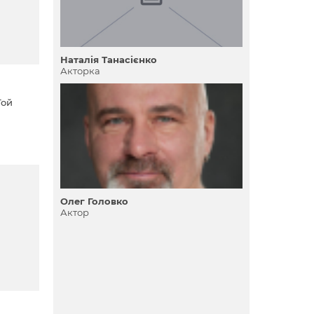
Наталія Танасієнко
Акторка
Той
і
аючи,
Олег Головко
, яка
Актор
 вона
ешті-
е та,