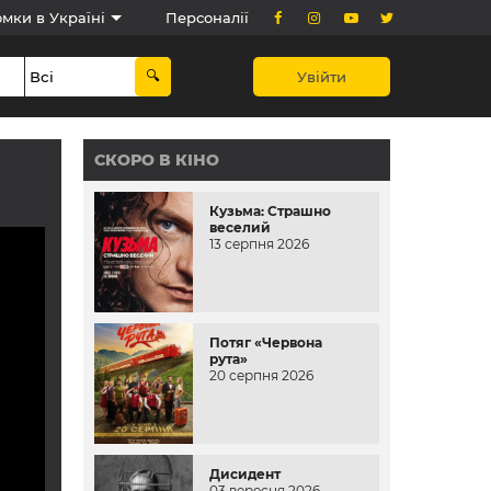
мки в Україні
Персоналії
Увійти
СКОРО В КІНО
Кузьма: Страшно
веселий
13 серпня 2026
Потяг «Червона
рута»
20 серпня 2026
Дисидент
03 вересня 2026