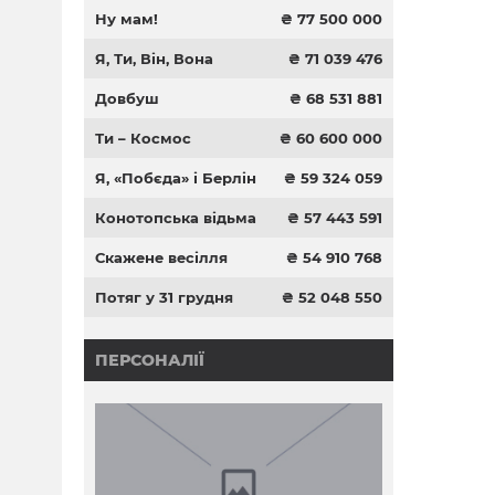
Ну мам!
₴ 77 500 000
Я, Ти, Він, Вона
₴ 71 039 476
Довбуш
₴ 68 531 881
Ти – Космос
₴ 60 600 000
Я, «Побєда» і Берлін
₴ 59 324 059
Конотопська відьма
₴ 57 443 591
Скажене весілля
₴ 54 910 768
Потяг у 31 грудня
₴ 52 048 550
ПЕРСОНАЛІЇ