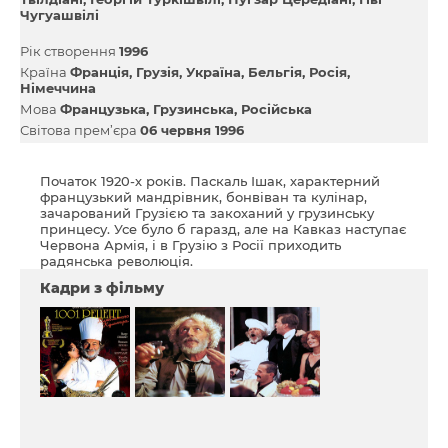
Чугуашвілі
Рік створення
1996
Країна
Франція
Грузія
Україна
Бельгія
Росія
Німеччина
Мова
Французька
Грузинська
Російська
Світова прем’єра
06 червня 1996
Початок 1920-х років. Паскаль Ішак, характерний
французький мандрівник, бонвіван та кулінар,
зачарований Грузією та закоханий у грузинську
принцесу. Усе було б гаразд, але на Кавказ наступає
Червона Армія, і в Грузію з Росії приходить
радянська революція.
Кадри з фільму