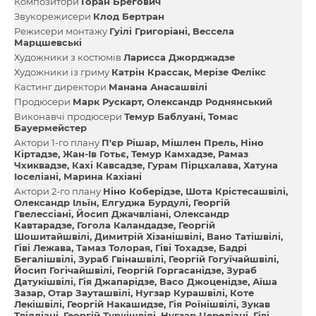
Композитори
Горан Брегович
Звукорежисери
Клод Бертран
Режисери монтажу
Гуілі Григоріані
Вессела
Марцшевські
Художники з костюмів
Ларисса Джорджадзе
Художники із гриму
Катрін Крассак
Мерізе Фелікс
Кастинг директори
Манана Анасашвілі
Продюсери
Марк Рускарт
Олександр Роднянський
Виконавчі продюсери
Темур Баблуані
Томас
Бауермейстер
Актори 1-го плану
П'єр Рішар
Мішлен Прель
Ніно
Кіртадзе
Жан-Ів Готьє
Темур Камхадзе
Рамаз
Чхиквадзе
Кахі Кавсадзе
Гурам Пірцхалава
Хатуна
Іоселіані
Марина Кахіані
Актори 2-го плану
Ніно Коберідзе
Шота Крістесашвілі
Олександр Ільїн
Елгуджа Бурдулі
Георгій
Гвелессіані
Йосип Джачвліані
Олександр
Кавтарадзе
Гогола Каландадзе
Георгій
Шошитайшвілі
Димитрій Хізанішвілі
Вано Татішвілі
Гіві Лежава
Тамаз Толорая
Гіві Тохадзе
Бадрі
Бегалішвілі
Зураб Гвінашвілі
Георгій Гогуїчайшвілі
Йосип Гогічайшвілі
Георгій Горгасанідзе
Зураб
Датукішвілі
Гія Джапарідзе
Васо Джоценідзе
Аїша
Зазар
Отар Зауташвілі
Нугзар Курашвілі
Коте
Лекішвілі
Георгій Накашидзе
Гія Роїнішвілі
Зукав
Твілдіані
Георгій Туркішвілі
Нугзар Цередіані
Гіві