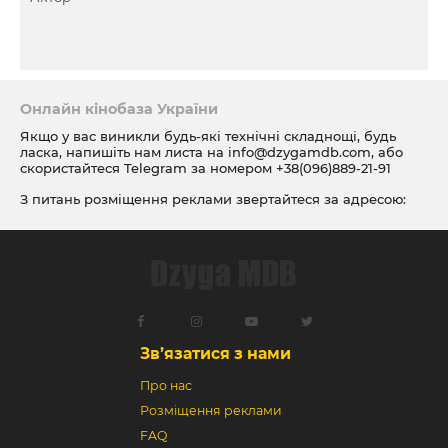
Онлайн кінобаза України
Якщо у вас виникли будь-які технічні складнощі, будь
ласка, напишіть нам листа на
info@dzygamdb.com
, або
скористайтеся Telegram за номером
+38(096)889-21-91
З питань розміщення реклами звертайтеся за адресою:
ad@dzygamdb.com
. Варіанти розміщення дивіться за
посиланням
Зв’язатися з нами
Про нас
Розміщення реклами
FAQ