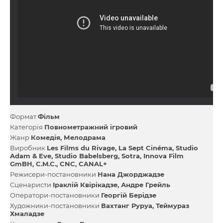
Формат
Фільм
Категорія
Повнометражний ігровий
Жанр
Комедія
Мелодрама
Виробник
Les Films du Rivage
La Sept Cinéma
Studio
Adam & Eve
Studio Babelsberg
Sotra
Innova Film
GmBH
C.M.C.
CNC
CANAL+
Режисери-постановники
Нана Джорджадзе
Сценаристи
Іраклій Квірікадзе
Андре Грейль
Оператори-постановники
Георгій Берідзе
Художники-постановники
Вахтанг Руруа
Теймураз
Хмаладзе