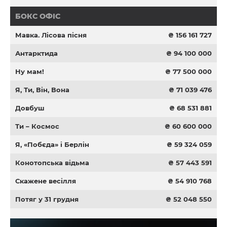
БОКС ОФІС
Мавка. Лісова пісня
₴ 156 161 727
Антарктида
₴ 94 100 000
Ну мам!
₴ 77 500 000
Я, Ти, Він, Вона
₴ 71 039 476
Довбуш
₴ 68 531 881
Ти – Космос
₴ 60 600 000
Я, «Побєда» і Берлін
₴ 59 324 059
Конотопська відьма
₴ 57 443 591
Скажене весілля
₴ 54 910 768
Потяг у 31 грудня
₴ 52 048 550