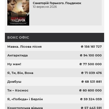
Санаторій Горького. Поєдинок
10 вересня 2026
БОКС ОФІС
Мавка. Лісова пісня
₴ 156 161 727
Антарктида
₴ 94 100 000
Ну мам!
₴ 77 500 000
Я, Ти, Він, Вона
₴ 71 039 476
Довбуш
₴ 68 531 881
Ти – Космос
₴ 60 600 000
Я, «Побєда» і Берлін
₴ 59 324 059
Конотопська відьма
₴ 57 443 591