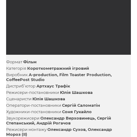
Формат
Фільм
Категорія
Короткометражний ігровий
Виробник
A-production
Film Toaster Production
CoffeePost Studio
Дистриб’ютор
Артхаус Трафік
Режисери-постановники
Юлія Шашкова
Сценаристи
Юлія Шашкова
Оператори-постановники
Сергій Саломатін
Художники-постановники
Соня Гукайло
Звукорежисери
Олександр Верховинець
Сергій
Степанський
Андрій Рогачов
Режисери монтажу
Олександр Сухов
Олександр
Мороз (II)