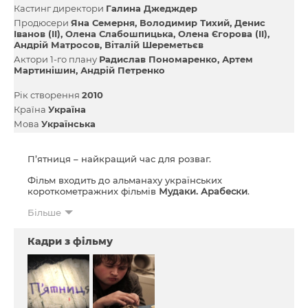
Кастинг директори
Галина Джедждер
Продюсери
Яна Семерня
Володимир Тихий
Денис
Іванов (II)
Олена Слабошпицька
Олена Єгорова (II)
Андрій Матросов
Віталій Шереметьєв
Актори 1-го плану
Радислав Пономаренко
Артем
Мартинішин
Андрій Петренко
Рік створення
2010
Країна
Україна
Мова
Українська
П’ятниця – найкращий час для розваг.
Фільм входить до альманаху українських
короткометражних фільмів
Мудаки. Арабески
.
Більше
Кадри з фільму