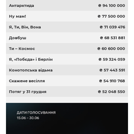
Антарктида
₴ 94 100 000
Ну мам!
₴ 77 500 000
Я, Ти, Він, Вона
₴ 71 039 476
Довбуш
₴ 68 531 881
Ти – Космос
₴ 60 600 000
Я, «Побєда» і Берлін
₴ 59 324 059
Конотопська відьма
₴ 57 443 591
Скажене весілля
₴ 54 910 768
Потяг у 31 грудня
₴ 52 048 550