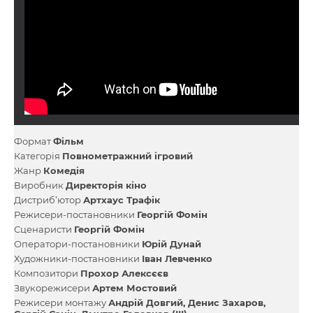
Формат
Фільм
Категорія
Повнометражний ігровий
Жанр
Комедія
Виробник
Директорія кіно
Дистриб’ютор
Артхаус Трафік
Режисери-постановники
Георгій Фомін
Сценаристи
Георгій Фомін
Оператори-постановники
Юрій Дунай
Художники-постановники
Іван Левченко
Композитори
Прохор Алексєєв
Звукорежисери
Артем Мостовий
Режисери монтажу
Андрій Довгий
Денис Захаров