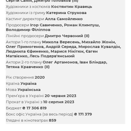
Сергій Санін
Дмитро Головков (ІІІ)
Художники з костюмів
Костянтин Кравець
Художники із гриму
Катерина Струкова
Кастинг директори
Алла Самойленко
Продюсери
Ігор Савиченко
Роман Климпуш
Володимир Філіппов
Лінійні продюсери
Дмитро Червоний (II)
Актори 1-го плану
Микола Вересень
Михайло Жонін
Олег Примогенов
Андрій Середа
Мирослав Кувалдін
Людмила Єфименко
Марися Нікітюк
Євген
Матвієнко
Лесь Подерв'янський
Актори 2-го плану
Олег Артамонов
Іван Бліндар
Тетяна Кравченко (II)
Рік створення
2020
Країна
Україна
Мова
Українська
Прем’єра в Україні
20 червня 2023
Прокат в Україні з
10 серпня 2023
Бюджет
₴ 17 306 819
Бокс офіс Україна (за весь період)
₴ 171 379
Глядачі в кінотеатрах
859