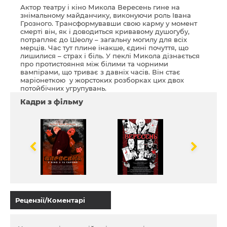
Актор театру і кіно Микола Вересень гине на
знімальному майданчику, виконуючи роль Івана
Грозного. Трансформувавши свою карму у момент
смерті він, як і доводиться кривавому душогубу,
потрапляє до Шеолу – загальну могилу для всіх
мерців. Час тут плине інакше, єдині почуття, що
лишилися – страх і біль. У пеклі Микола дізнається
про протистояння між білими та чорними
вампірами, що триває з давніх часів. Він стає
маріонеткою у жорстоких розборках цих двох
потойбічних угрупувань.
Кадри з фільму
Рецензії/Коментарі