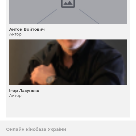
Антон Войтович
Актор
Ігор Лазунько
Актор
Онлайн кінобаза України