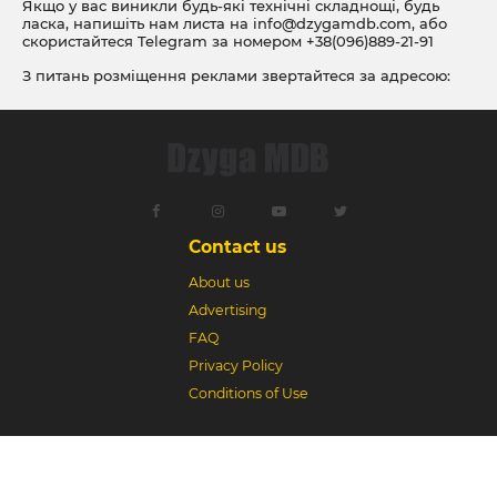
Якщо у вас виникли будь-які технічні складнощі, будь
ласка, напишіть нам листа на
info@dzygamdb.com
, або
скористайтеся Telegram за номером
+38(096)889-21-91
З питань розміщення реклами звертайтеся за адресою:
ad@dzygamdb.com
. Варіанти розміщення дивіться за
посиланням
Contact us
About us
Advertising
FAQ
Privacy Policy
Conditions of Use
Dzyga MDB © 2018-2026