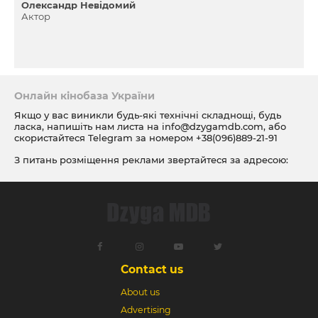
Олександр Невідомий
Актор
Онлайн кінобаза України
Якщо у вас виникли будь-які технічні складнощі, будь
ласка, напишіть нам листа на
info@dzygamdb.com
, або
скористайтеся Telegram за номером
+38(096)889-21-91
З питань розміщення реклами звертайтеся за адресою:
ad@dzygamdb.com
. Варіанти розміщення дивіться за
посиланням
Contact us
About us
Advertising