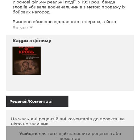
У основі фільму реальні події. У 1991 році банда
злодіїв убивала воєначальників з метою продажу їх
бойових нагород.
Вчинено вбивство відставного генерала, а його
квартира пограбована. Майор міліції Таганцев
Більше
виходить на навідників бандитів. Але злодію-
рецидивісту на прізвисько Валек вдається
Кадри з фільму
переграти сищика. Групі Таганцева доводиться
ґрунтовно попрацювати, щоб зловити рецидивіста в
Ялті...
Рецензії/Коментарі
На жаль, ані рецензій ані коментарів до проекта ще
ніхто не залишив
Увійдіть
для того, щоб залишити рецензію або
коментар