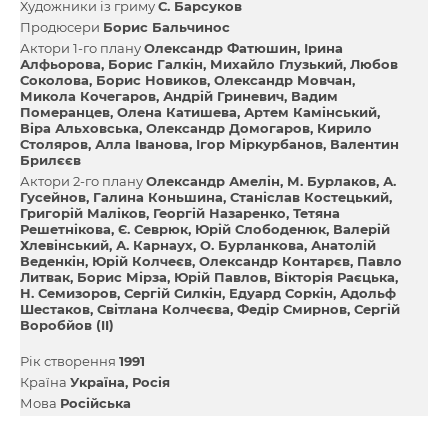
Художники із гриму
С. Барсуков
Продюсери
Борис Бальчинос
Актори 1-го плану
Олександр Фатюшин
Ірина
Алфьорова
Борис Галкін
Михайло Глузький
Любов
Соколова
Борис Новиков
Олександр Мовчан
Микола Кочегаров
Андрій Гриневич
Вадим
Померанцев
Олена Катишева
Артем Камінський
Віра Альховська
Олександр Домогаров
Кирило
Столяров
Алла Іванова
Ігор Міркурбанов
Валентин
Брилєєв
Актори 2-го плану
Олександр Амелін
М. Бурлаков
А.
Гусейнов
Галина Коньшина
Станіслав Костецький
Григорій Маліков
Георгій Назаренко
Тетяна
Решетнікова
Є. Севрюк
Юрій Слободенюк
Валерій
Хлевінський
А. Карнаух
О. Бурланкова
Анатолій
Веденкін
Юрій Колчеєв
Олександр Контарєв
Павло
Литвак
Борис Мірза
Юрій Павлов
Вікторія Раєцька
Н. Семизоров
Сергій Силкін
Едуард Соркін
Адольф
Шестаков
Світлана Колчеєва
Федір Смирнов
Сергій
Воробйов (II)
Рік створення
1991
Країна
Україна
Росія
Мова
Російська