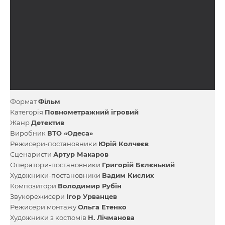
Формат
Фільм
Категорія
Повнометражний ігровий
Жанр
Детектив
Виробник
ВТО «Одеса»
Режисери-постановники
Юрій Колчеєв
Сценаристи
Артур Макаров
Оператори-постановники
Григорій Бєлєнький
Художники-постановники
Вадим Кислих
Композитори
Володимир Рубін
Звукорежисери
Ігор Урванцев
Режисери монтажу
Ольга Етенко
Художники з костюмів
Н. Лічманова