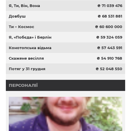
Я, Ти, Він, Вона
₴ 71 039 476
Довбуш
₴ 68 531 881
Ти – Космос
₴ 60 600 000
Я, «Побєда» і Берлін
₴ 59 324 059
Конотопська відьма
₴ 57 443 591
Скажене весілля
₴ 54 910 768
Потяг у 31 грудня
₴ 52 048 550
ПЕРСОНАЛІЇ