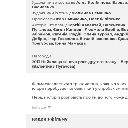
Художники з костюмів
Алла Колбянова
Варвар
Василенко
Художники із гриму
Людмила Семашко
Продюсери
Ігор Савиченко
Олег Філіпенко
Актори 1-го плану
Сергій Калантай
Валентина
Пугачова
Євген Капорін
Людмила Барбір
Бо
Абрамов
Євгенія Гладій
Олена Турбал
Андрі
Дебрін
Ігор Гнєзділов
Віталій Іванченко
Даш
Трегубова
Ірина Мамаєва
Нагороди
2013 Найкраща жіноча роль другого плану – Б
(Валентина Пугачова)
Фільм складається з трьох частин, кожна з яких
історії перебуває чоловік, який у спробах зміни
Перша історія розповість про те, до чого може д
Другий сюжет крутиться навколо невдачливого х
Більше
Третя історія розповість про людину, який зібр
Кадри з фільму
не домогтися, якщо ігнорувати любов.