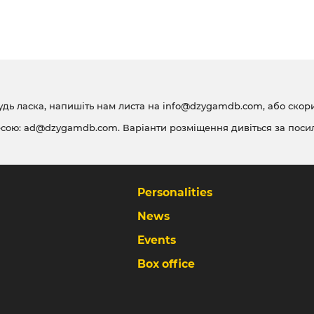
удь ласка, напишіть нам листа на
info@dzygamdb.com
, або ско
есою:
ad@dzygamdb.com
. Варіанти розміщення дивіться за
поси
Personalities
News
Events
Box office