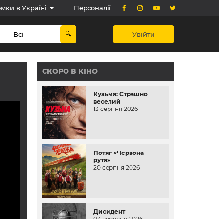
мки в Україні
Персоналії
Увійти
СКОРО В КІНО
Кузьма: Страшно
веселий
13 серпня 2026
Потяг «Червона
рута»
20 серпня 2026
Дисидент
03 вересня 2026