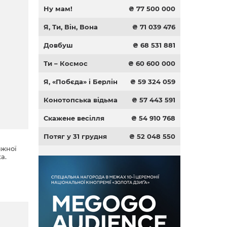
Ну мам!
₴ 77 500 000
Я, Ти, Він, Вона
₴ 71 039 476
Довбуш
₴ 68 531 881
Ти – Космос
₴ 60 600 000
Я, «Побєда» і Берлін
₴ 59 324 059
Конотопська відьма
₴ 57 443 591
Скажене весілля
₴ 54 910 768
Потяг у 31 грудня
₴ 52 048 550
ожної
а.
.
ому