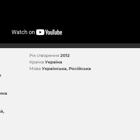
Рік створення
2012
Країна
Україна
Мова
Українська
Російська
A
ина
ий