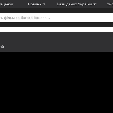
Рецензії
Новини
Бази даних України
Зйо
ий