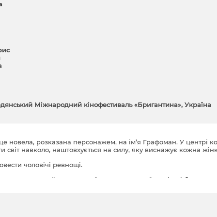
а
рис
й
а
ердянський Міжнародний кінофестиваль «Бригантина», Україна
 це новела, розказана персонажем, на ім’я Графоман. У центрі к
ти світ навколо, наштовхується на силу, яку виснажує кожна жінк
овести чоловічі ревнощі.
удожника, який для коханої поступився своїм мріям і бажанням
ався змінити абсолютно все навколо, але зрозумів, що цього сам