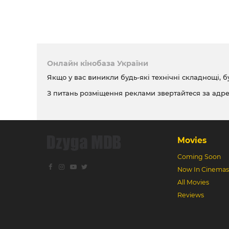
Онлайн кінобаза України
Якщо у вас виникли будь-які технічні складнощі, б
З питань розміщення реклами звертайтеся за адр
Movies
Coming Soon
Now In Cinemas
All Movies
Reviews