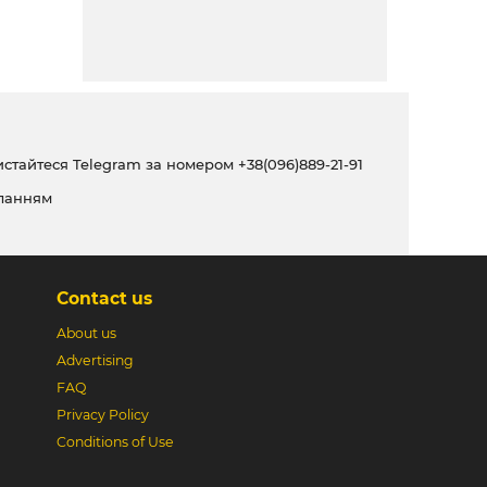
ристайтеся Telegram за номером
+38(096)889-21-91
ланням
Contact us
About us
Advertising
FAQ
Privacy Policy
Conditions of Use