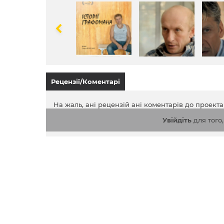
Рецензії/Коментарі
На жаль, ані рецензій ані коментарів до проект
Увійдіть
для того