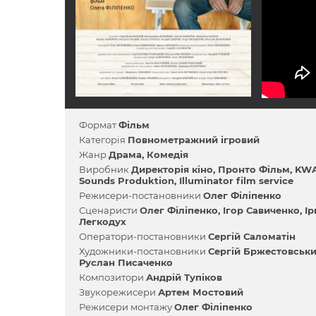
Формат
Фільм
Категорія
Повнометражний ігровий
Жанр
Драма
Комедія
Виробник
Директорія кіно
Пронто Фільм
KW
Sounds Produktion
Illuminator film service
Режисери-постановники
Олег Філіпенко
Сценаристи
Олег Філіпенко
Ігор Савиченко
Ір
Легкодух
Оператори-постановники
Сергій Саломатін
Художники-постановники
Сергій Бржестовськ
Руслан Писаченко
Композитори
Андрій Тупіков
Звукорежисери
Артем Мостовий
Режисери монтажу
Олег Філіпенко