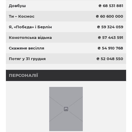
Довбуш
₴ 68 531 881
Ти – Космос
₴ 60 600 000
Я, «Побєда» і Берлін
₴ 59 324 059
Конотопська відьма
₴ 57 443 591
Скажене весілля
₴ 54 910 768
Потяг у 31 грудня
₴ 52 048 550
ПЕРСОНАЛІЇ