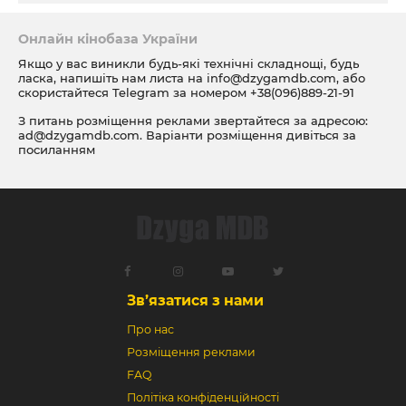
Онлайн кінобаза України
Якщо у вас виникли будь-які технічні складнощі, будь
ласка, напишіть нам листа на
info@dzygamdb.com
, або
скористайтеся Telegram за номером
+38(096)889-21-91
З питань розміщення реклами звертайтеся за адресою:
ad@dzygamdb.com
. Варіанти розміщення дивіться за
посиланням
Зв’язатися з нами
Про нас
Розміщення реклами
FAQ
Політіка конфіденційності