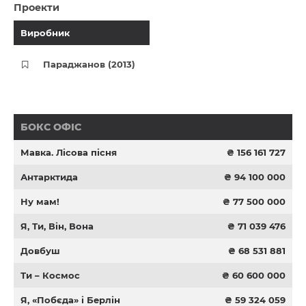
Проекти
Виробник
Параджанов (2013)
БОКС ОФІС
Мавка. Лісова пісня
₴ 156 161 727
Антарктида
₴ 94 100 000
Ну мам!
₴ 77 500 000
Я, Ти, Він, Вона
₴ 71 039 476
Довбуш
₴ 68 531 881
Ти – Космос
₴ 60 600 000
Я, «Побєда» і Берлін
₴ 59 324 059