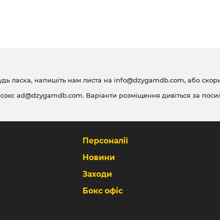
удь ласка, напишіть нам листа на
info@dzygamdb.com
, або ско
есою:
ad@dzygamdb.com
. Варіанти розміщення дивіться за
поси
Персоналії
Новини
Заходи
Бокс офіс