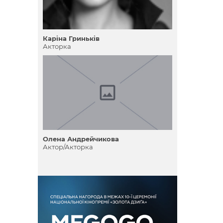
Каріна Гриньків
Акторка
Олена Андрейчикова
Актор/Акторка