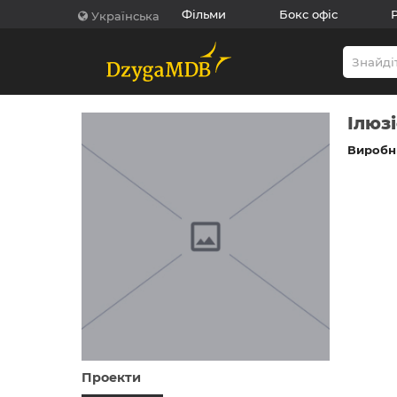
Фільми
Бокс офіс
Українська
Ілюз
Виробни
Проекти