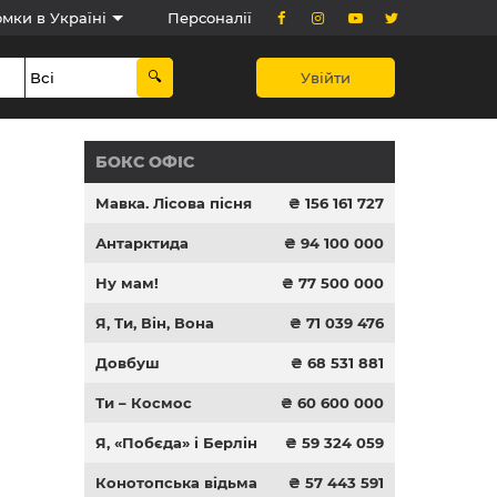
мки в Україні
Персоналії
Увійти
БОКС ОФІС
Мавка. Лісова пісня
₴ 156 161 727
Антарктида
₴ 94 100 000
Ну мам!
₴ 77 500 000
Я, Ти, Він, Вона
₴ 71 039 476
Довбуш
₴ 68 531 881
Ти – Космос
₴ 60 600 000
Я, «Побєда» і Берлін
₴ 59 324 059
Конотопська відьма
₴ 57 443 591