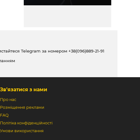
ристайтеся Telegram за номером
+38(096)889-21-91
ланням
Зв’язатися з нами
Про нас
Розміщення реклами
FAQ
Політіка конфіденційності
Умови використання