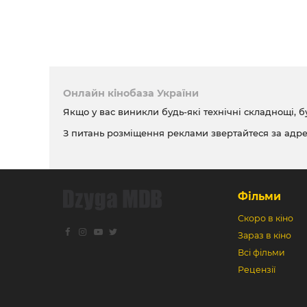
Онлайн кінобаза України
Якщо у вас виникли будь-які технічні складнощі, б
З питань розміщення реклами звертайтеся за адр
Фільми
Скоро в кіно
Зараз в кіно
Всі фільми
Рецензії