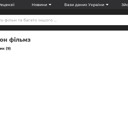
Рецензії
Новини
Бази даних України
Зйо
іон фільмз
к (9)