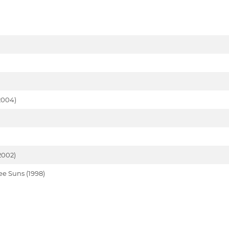
2004)
2002)
ee Suns (1998)