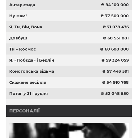
Антарктида
₴ 94 100 000
Ну мам!
₴ 77 500 000
Я, Ти, Він, Вона
₴ 71 039 476
Довбуш
₴ 68 531 881
Ти – Космос
₴ 60 600 000
Я, «Побєда» і Берлін
₴ 59 324 059
Конотопська відьма
₴ 57 443 591
Скажене весілля
₴ 54 910 768
Потяг у 31 грудня
₴ 52 048 550
ПЕРСОНАЛІЇ