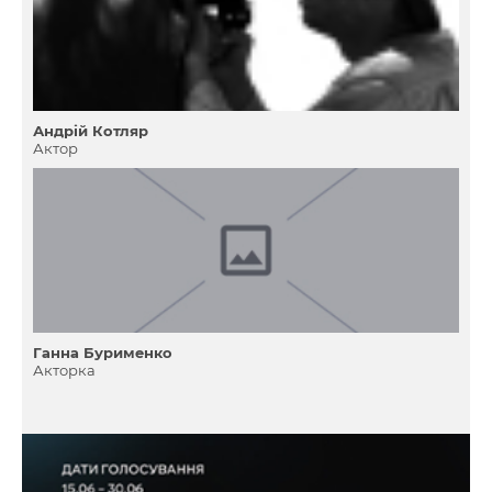
Андрій Котляр
Актор
Ганна Бурименко
Акторка