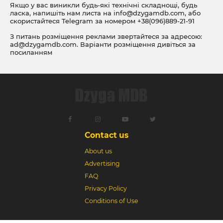
Якщо у вас виникли будь-які технічні складнощі, будь
ласка, напишіть нам листа на
info@dzygamdb.com
, або
скористайтеся Telegram за номером
+38(096)889-21-91
З питань розміщення реклами звертайтеся за адресою:
ad@dzygamdb.com
. Варіанти розміщення дивіться за
посиланням
Contact us
About us
Advertising
FAQ
Privacy Policy
Conditions of Use