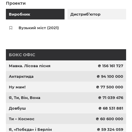
Проекти
Виробник
Дистриб’ютор
Вузький міст (2021)
БОКС ОФІС
Мавка. Лісова пісня
₴ 156 161 727
Антарктида
₴ 94 100 000
Ну мам!
₴ 77 500 000
Я, Ти, Він, Вона
₴ 71 039 476
Довбуш
₴ 68 531 881
Ти – Космос
₴ 60 600 000
Я, «Побєда» і Берлін
₴ 59 324 059