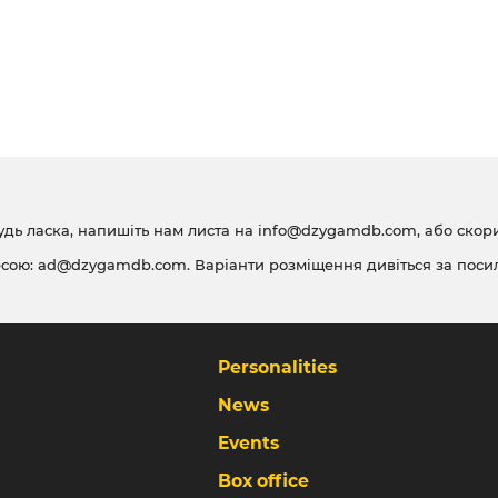
удь ласка, напишіть нам листа на
info@dzygamdb.com
, або ско
есою:
ad@dzygamdb.com
. Варіанти розміщення дивіться за
поси
Personalities
News
Events
Box office