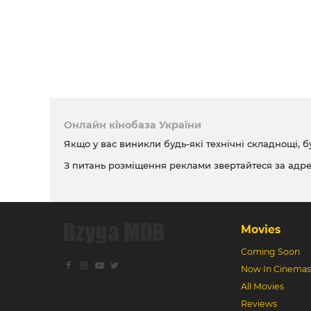
Онлайн кінобаза України
Якщо у вас виникли будь-які технічні складнощі, б
З питань розміщення реклами звертайтеся за адр
Movies
Coming Soon
Now In Cinemas
All Movies
Reviews