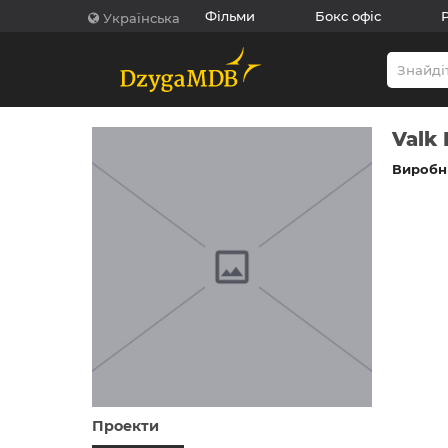
Фільми
Бокс офіс
Українська
Valk
Виробни
Проекти