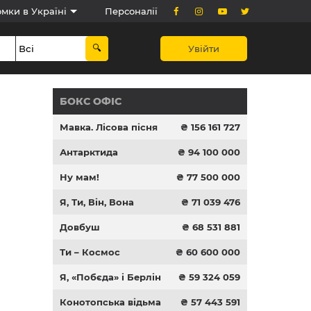
мки в Україні
Персоналії
Увійти
БОКС ОФІС
Мавка. Лісова пісня
₴ 156 161 727
Антарктида
₴ 94 100 000
Ну мам!
₴ 77 500 000
Я, Ти, Він, Вона
₴ 71 039 476
Довбуш
₴ 68 531 881
Ти – Космос
₴ 60 600 000
Я, «Побєда» і Берлін
₴ 59 324 059
Конотопська відьма
₴ 57 443 591