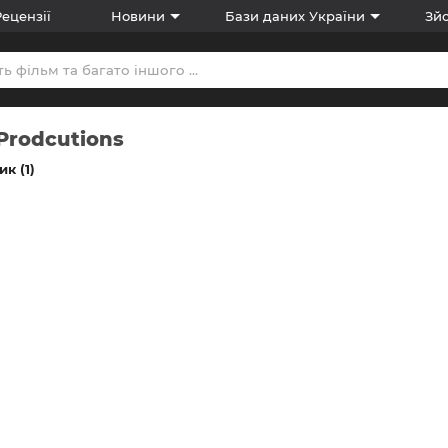
Рецензії
Новини
Бази даних України
Зйо
 Prodcutions
к (1)