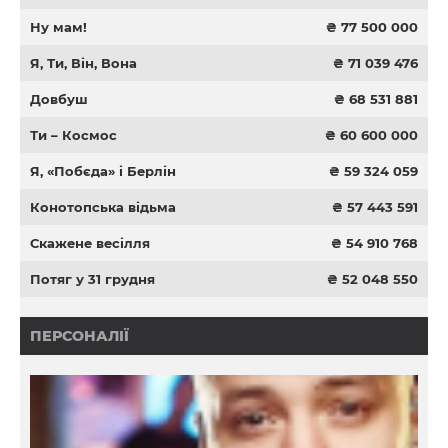
Ну мам!
₴ 77 500 000
Я, Ти, Він, Вона
₴ 71 039 476
Довбуш
₴ 68 531 881
Ти – Космос
₴ 60 600 000
Я, «Побєда» і Берлін
₴ 59 324 059
Конотопська відьма
₴ 57 443 591
Скажене весілля
₴ 54 910 768
Потяг у 31 грудня
₴ 52 048 550
ПЕРСОНАЛІЇ