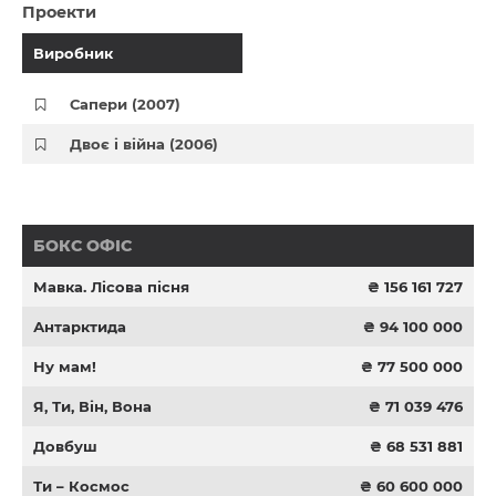
Проекти
Виробник
Сапери (2007)
Двоє і війна (2006)
БОКС ОФІС
Мавка. Лісова пісня
₴ 156 161 727
Антарктида
₴ 94 100 000
Ну мам!
₴ 77 500 000
Я, Ти, Він, Вона
₴ 71 039 476
Довбуш
₴ 68 531 881
Ти – Космос
₴ 60 600 000