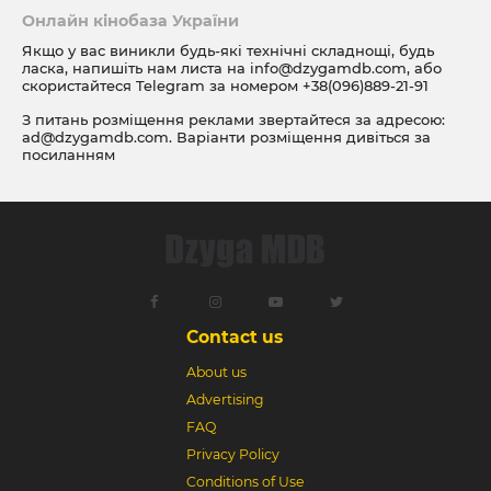
Онлайн кінобаза України
Якщо у вас виникли будь-які технічні складнощі, будь
ласка, напишіть нам листа на
info@dzygamdb.com
, або
скористайтеся Telegram за номером
+38(096)889-21-91
З питань розміщення реклами звертайтеся за адресою:
ad@dzygamdb.com
. Варіанти розміщення дивіться за
посиланням
Contact us
About us
Advertising
FAQ
Privacy Policy
Conditions of Use