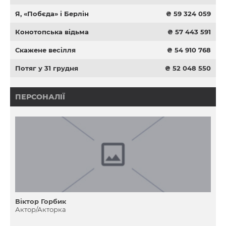
Я, «Побєда» і Берлін
₴ 59 324 059
Конотопська відьма
₴ 57 443 591
Скажене весілля
₴ 54 910 768
Потяг у 31 грудня
₴ 52 048 550
ПЕРСОНАЛІЇ
Віктор Горбик
Актор/Акторка