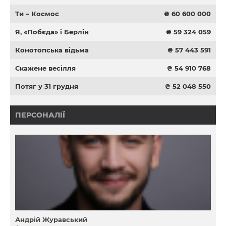
Ти – Космос
₴ 60 600 000
Я, «Побєда» і Берлін
₴ 59 324 059
Конотопська відьма
₴ 57 443 591
Скажене весілля
₴ 54 910 768
Потяг у 31 грудня
₴ 52 048 550
ПЕРСОНАЛІЇ
Андрій Журавський