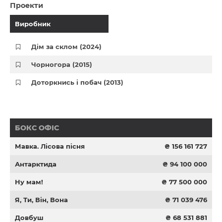
Проекти
Виробник
Дім за склом (2024)
Чорногора (2015)
Доторкнись і побач (2013)
БОКС ОФІС
Мавка. Лісова пісня
₴ 156 161 727
Антарктида
₴ 94 100 000
Ну мам!
₴ 77 500 000
Я, Ти, Він, Вона
₴ 71 039 476
Довбуш
₴ 68 531 881