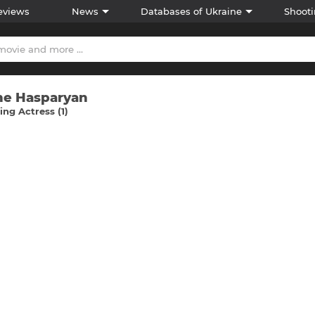
eviews
News
Databases of Ukraine
Shooti
ne Hasparyan
ng Actress (1)