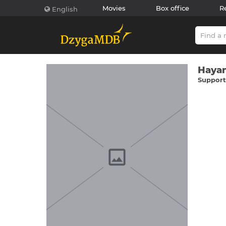
Movies
Box office
R
English
Haya
Supporti