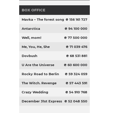
BOX OFFICE
Mavka – The forest song
₴ 156 161 727
Antarctica
₴ 94 100 000
Well, mom!
₴ 77 500 000
Me, You, He, She
₴ 71 039 476
Dovbush
₴ 68 531 881
U Are the Universe
₴ 60 600 000
Rocky Road to Berlin
₴ 59 324 059
The Witch. Revenge
₴ 57 443 591
Crazy Wedding
₴ 54 910 768
December 31st Express
₴ 52 048 550