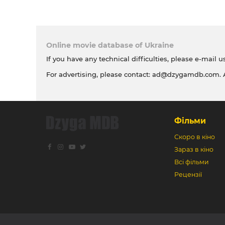
Online movie database of Ukraine
If you have any technical difficulties, please e-mail u
For advertising, please contact:
ad@dzygamdb.com
.
Фільми
Скоро в кіно
Зараз в кіно
Всі фільми
Рецензії