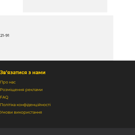
21-91
Зв’язатися з нами
Про нас
Розміщення реклами
FAQ
Політіка конфіденційності
Умови використання