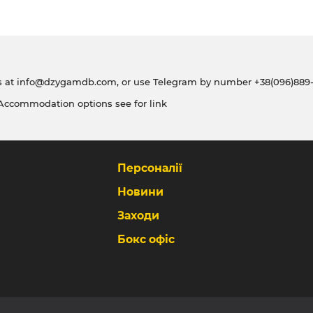
s at
info@dzygamdb.com
, or use Telegram by number
+38(096)889-
 Accommodation options see for
link
Персоналії
Новини
Заходи
Бокс офіс