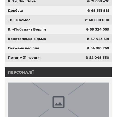
Я, Ти, Він, Вона
₴ 71 039 476
Довбуш
₴ 68 531 881
Ти – Космос
₴ 60 600 000
Я, «Побєда» і Берлін
₴ 59 324 059
Конотопська відьма
₴ 57 443 591
Скажене весілля
₴ 54 910 768
Потяг у 31 грудня
₴ 52 048 550
ПЕРСОНАЛІЇ