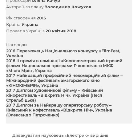
Продюсери
Олена Качур
Актори 1-го плану
Володимир Кожухов
Рік створення
2015
Країна
Україна
Прокат в Україні з
20 квітня 2018
Нагороди
2016 Переможець Національного конкурсу uFilmFest,
Україна
2016 II премія в номінації «Короткометражний ігровий
фільм» Національної програми Рівненського МКФ
«Місто Мрії», Україна
2017 Найкращий професійний некомерційний фільм –
Міжнародний фестиваль аматорського кіно
«КІНОКІМЕРІЯ», Україна
2017 Диплом художникові фільму – Київський
кінофестиваль «Відкрита Ніч», Україна (Леся
Стрельбіцька)
2017 Диплом за Найкращу операторську роботу –
Київський кінофестиваль «Відкрита Ніч», Україна
(Олександр Петроченко)
Дивакуватий науковець «Електрик» вирішив