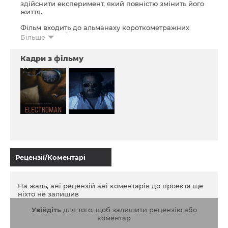
здійснити експеримент, який повністю змінить його
життя.
Фільм входить до альманаху короткометражних
фільмів
Українська Нова Хвиля: Runaway
.
Більше
Кадри з фільму
Рецензії/Коментарі
На жаль, ані рецензій ані коментарів до проекта ще
ніхто не залишив
Увійдіть
для того, щоб залишити рецензію або
коментар