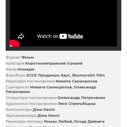
Формат
Фільм
Категорія
Короткометражний ігровий
Жанр
Комедія
Виробник
ЕССЕ Продакшн Хаус
Skomorokh Film
Режисери-постановники
Микита Скоморохов
Сценаристи
Микита Скоморохов
Олександр
Петроченко
Оператори-постановники
Олександр Петроченко
Художники-постановники
Леся Стрельбіцька
Композитори
Діма Келлі
Звукорежисери
Діма Келлі
Режисери монтажу
Роман Любий
Оскар Дейнега