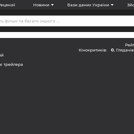
Рецензії
Новини
Бази даних України
Зйо
Рей
0
Кінокритиків:
, Глядачів
ий
є трейлера