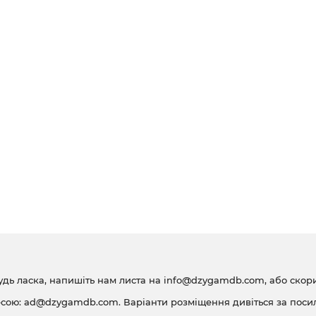
удь ласка, напишіть нам листа на
info@dzygamdb.com
, або ско
есою:
ad@dzygamdb.com
. Варіанти розміщення дивіться за
поси