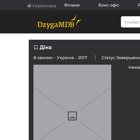
Фільми
Бокс офіс
Українська
Діна
8 хвилин -
Україна
- 2017
Статус
Завершен
Нема