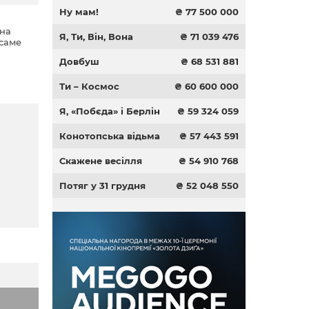
Ну мам!
₴ 77 500 000
она
Я, Ти, Він, Вона
₴ 71 039 476
 саме
Довбуш
₴ 68 531 881
Ти – Космос
₴ 60 600 000
Я, «Побєда» і Берлін
₴ 59 324 059
Конотопська відьма
₴ 57 443 591
Скажене весілля
₴ 54 910 768
Потяг у 31 грудня
₴ 52 048 550