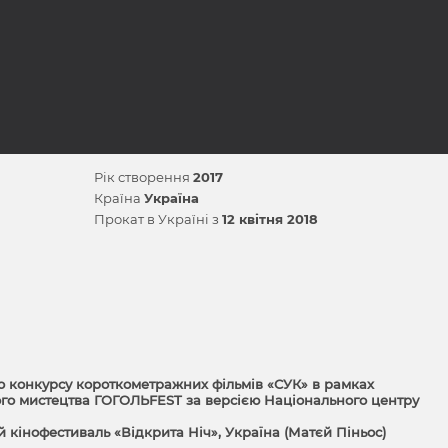
Рік створення
2017
Країна
Україна
Прокат в Україні з
12 квітня 2018
 конкурсу короткометражних фільмів «СУК» в рамках
го мистецтва ГОГОЛЬFEST за версією Національного центру
 кінофестиваль «Відкрита Ніч», Україна (Матєй Піньос)