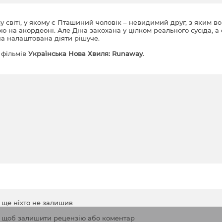
у світі, у якому є Пташиний чоловік – невидимий друг, з яким в
ою на акордеоні. Але Діна закохана у цілком реального сусіда, а
на налаштована діяти рішуче.
 фільмів
Українська Нова Хвиля: Runaway
.
а ще ніхто не залишив
, щоб залишити рецензію або коментар