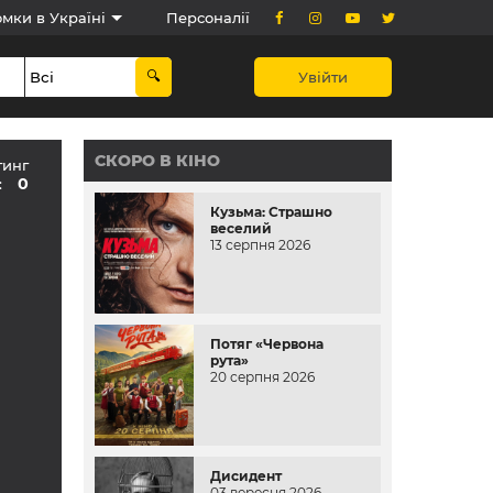
мки в Україні
Персоналії
Увійти
СКОРО В КІНО
тинг
0
:
Кузьма: Страшно
веселий
13 серпня 2026
Потяг «Червона
рута»
20 серпня 2026
Дисидент
03 вересня 2026