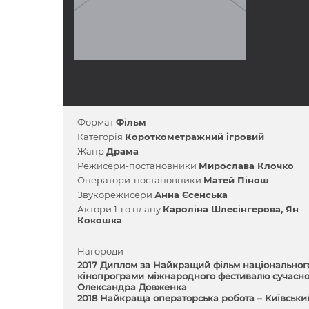
Формат
Фільм
Категорія
Короткометражний ігровий
Жанр
Драма
Режисери-постановники
Мирослава Клочко
Оператори-постановники
Матей Пінош
Звукорежисери
Анна Єсенська
Актори 1-го плану
Кароліна Шлесінгерова
Ян
Кокошка
Нагороди
2017 Диплом за Найкращий фільм національного
кінопрограми міжнародного фестивалю сучасно
Олександра Довженка
2018 Найкраща операторська робота – Київський